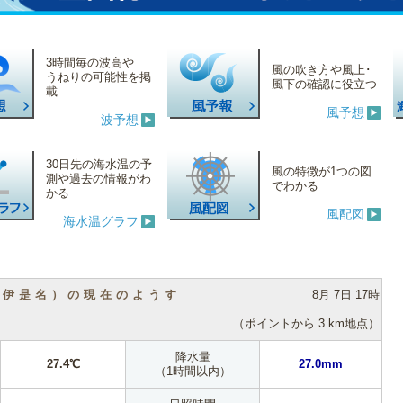
3時間毎の波高や
風の吹き方や風上･
うねりの可能性を掲
風下の確認に役立つ
載
風予想
波予想
30日先の海水温の予
風の特徴が1つの図
測や過去の情報がわ
でわかる
かる
風配図
海水温グラフ
（伊是名）の現在のようす
8月 7日 17時
（ポイントから 3 km地点）
降水量
27.4℃
27.0mm
（1時間以内）