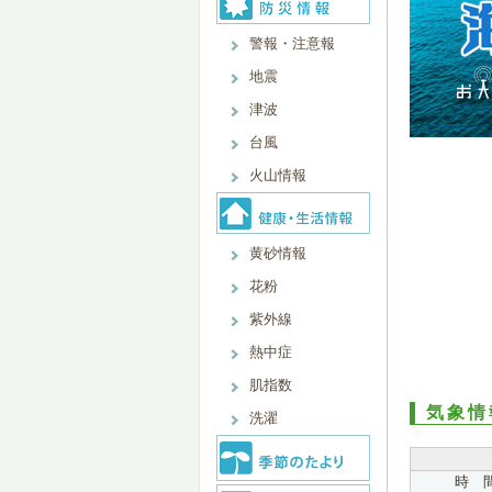
警報・注意報
地震
津波
台風
火山情報
黄砂情報
花粉
紫外線
熱中症
肌指数
気象情
洗濯
時 