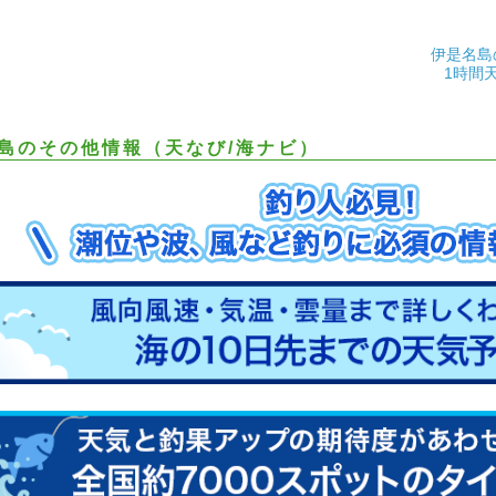
伊是名島
1時間
島のその他情報（天なび/海ナビ）