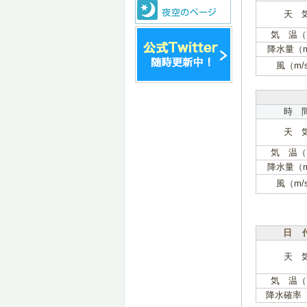
天 
気 温（
降水量（
風（m/
時 
天 
気 温（
降水量（
風（m/
日 
天 
気 温（
降水確率