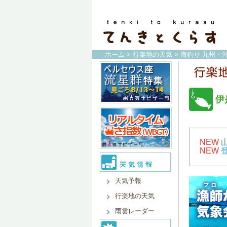
ホーム
>
行楽地の天気
>
海釣り-九州・沖
伊
NEW
NEW
天気予報
行楽地の天気
雨雲レーダー