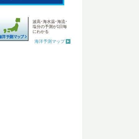
波高･海水温･海流･
塩分の予測が1日毎
にわかる
海洋予測マップ