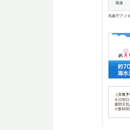
風速
気象庁アメ
［天気予
今日明日天
週間天気
※数時間