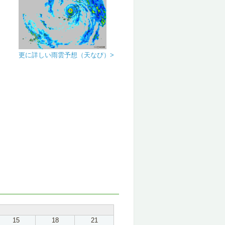
更に詳しい雨雲予想（天なび）>
15
18
21