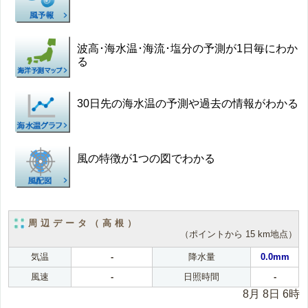
波高･海水温･海流･塩分の予測が1日毎にわか
る
30日先の海水温の予測や過去の情報がわかる
風の特徴が1つの図でわかる
周辺データ（高根）
（ポイントから 15 km地点）
気温
-
降水量
0.0mm
風速
-
日照時間
-
8月 8日 6時