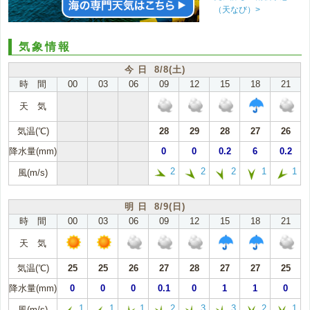
（天なび）>
気象情報
今 日 8/8(土)
時 間
00
03
06
09
12
15
18
21
天 気
気温(℃)
28
29
28
27
26
降水量(mm)
0
0
0.2
6
0.2
2
2
2
1
1
風(m/s)
明 日 8/9(日)
時 間
00
03
06
09
12
15
18
21
天 気
気温(℃)
25
25
26
27
28
27
27
25
降水量(mm)
0
0
0
0.1
0
1
1
0
1
1
1
2
3
3
2
1
風(m/s)