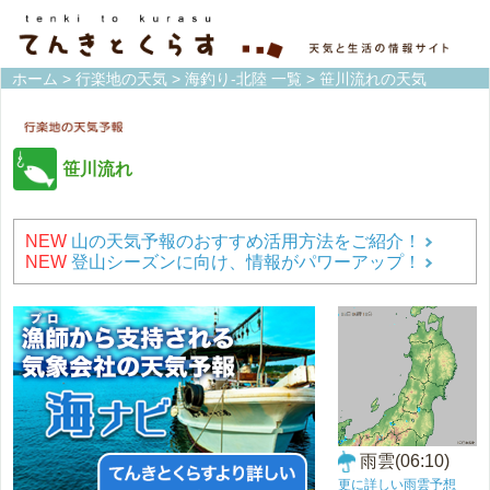
ホーム
>
行楽地の天気
>
海釣り-北陸 一覧
> 笹川流れの天気
笹川流れ
NEW
山の天気予報のおすすめ活用方法をご紹介！
NEW
登山シーズンに向け、情報がパワーアップ！
雨雲(06:10)
更に詳しい雨雲予想