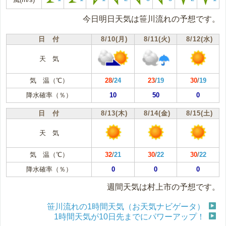
今日明日天気は笹川流れの予想です。
日 付
8/10(月)
8/11(火)
8/12(水)
天 気
気 温（℃）
28
/
24
23
/
19
30
/
19
降水確率（％）
10
50
0
日 付
8/13(木)
8/14(金)
8/15(土)
天 気
気 温（℃）
32
/
21
30
/
22
30
/
22
降水確率（％）
0
0
0
週間天気は村上市の予想です。
笹川流れの1時間天気（お天気ナビゲータ）
1時間天気が10日先までにパワーアップ！