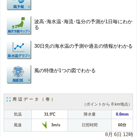
波高･海水温･海流･塩分の予測が1日毎にわか
る
30日先の海水温の予測や過去の情報がわかる
風の特徴が1つの図でわかる
周辺データ（巻）
（ポイントから 8 km地点）
気温
31.9℃
降水量
0.0mm
3m/s
風速
日照時間
60分
8月 6日 12時