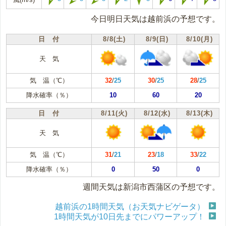
今日明日天気は越前浜の予想です。
日 付
8/8(土)
8/9(日)
8/10(月)
天 気
気 温（℃）
32
/
25
30
/
25
28
/
25
降水確率（％）
10
60
20
日 付
8/11(火)
8/12(水)
8/13(木)
天 気
気 温（℃）
31
/
21
23
/
18
33
/
22
降水確率（％）
0
50
0
週間天気は新潟市西蒲区の予想です。
越前浜の1時間天気（お天気ナビゲータ）
1時間天気が10日先までにパワーアップ！