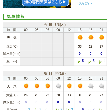
（天なび）>
気象情報
今 日 8/6(木)
時 間
00
03
06
09
12
15
18
21
天 気
気温(℃)
33
29
27
降水量(mm)
0
0
0
5
5
4
風(m/s)
明 日 8/7(金)
時 間
00
03
06
09
12
15
18
21
天 気
気温(℃)
26
26
25
30
33
31
28
27
降水量(mm)
0
0
0
0
0
0
0
0
3
3
3
2
3
6
7
5
風(m/s)