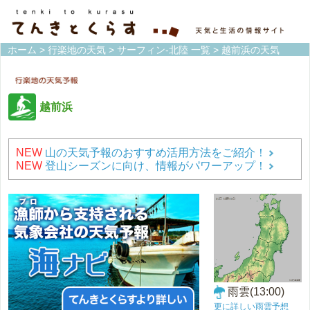
ホーム
>
行楽地の天気
>
サーフィン-北陸 一覧
> 越前浜の天気
越前浜
NEW
山の天気予報のおすすめ活用方法をご紹介！
NEW
登山シーズンに向け、情報がパワーアップ！
雨雲(13:00)
更に詳しい雨雲予想