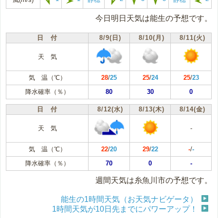
今日明日天気は能生の予想です。
日 付
8/9(日)
8/10(月)
8/11(火)
天 気
気 温（℃）
28
/
25
25
/
24
25
/
23
降水確率（％）
80
30
0
日 付
8/12(水)
8/13(木)
8/14(金)
天 気
-
気 温（℃）
22
/
20
29
/
22
-
/
-
降水確率（％）
70
0
-
週間天気は糸魚川市の予想です。
能生の1時間天気（お天気ナビゲータ）
1時間天気が10日先までにパワーアップ！