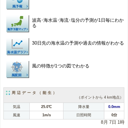
波高･海水温･海流･塩分の予測が1日毎にわか
る
30日先の海水温の予測や過去の情報がわかる
風の特徴が1つの図でわかる
周辺データ（能生）
（ポイントから 4 km地点）
気温
25.0℃
降水量
0.0mm
風速
1m/s
日照時間
0分
8月 7日 1時