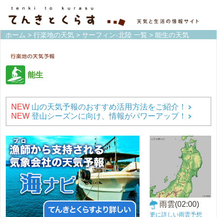
ホーム
>
行楽地の天気
>
サーフィン-北陸 一覧
> 能生の天気
能生
NEW
山の天気予報のおすすめ活用方法をご紹介！
NEW
登山シーズンに向け、情報がパワーアップ！
雨雲(02:00)
更に詳しい雨雲予想