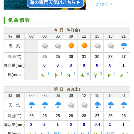
（天なび）>
気象情報
今 日 8/7(金)
時 間
00
03
06
09
12
15
18
21
天 気
気温(℃)
25
25
30
31
30
28
27
降水量(mm)
0
0
0
0
0
0
1
1
1
1
4
3
1
2
風(m/s)
明 日 8/8(土)
時 間
00
03
06
09
12
15
18
21
天 気
気温(℃)
25
25
25
28
28
27
26
25
降水量(mm)
2
2
1
0
0
0.4
5
1
1
1
2
3
3
2
風(m/s)
静穏
静穏