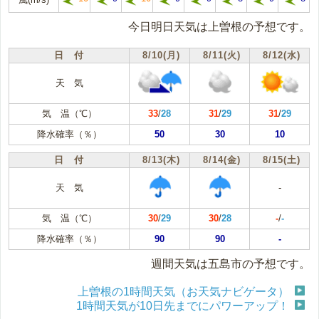
今日明日天気は上曽根の予想です。
日 付
8/10(月)
8/11(火)
8/12(水)
天 気
気 温（℃）
33
/
28
31
/
29
31
/
29
降水確率（％）
50
30
10
日 付
8/13(木)
8/14(金)
8/15(土)
天 気
-
気 温（℃）
30
/
29
30
/
28
-
/
-
降水確率（％）
90
90
-
週間天気は五島市の予想です。
上曽根の1時間天気（お天気ナビゲータ）
1時間天気が10日先までにパワーアップ！