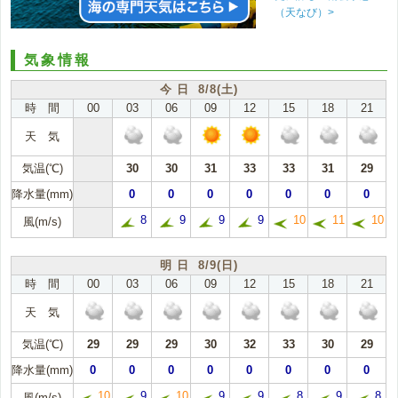
（天なび）>
気象情報
今 日 8/8(土)
時 間
00
03
06
09
12
15
18
21
天 気
気温(℃)
30
30
31
33
33
31
29
降水量(mm)
0
0
0
0
0
0
0
8
9
9
9
10
11
10
風(m/s)
明 日 8/9(日)
時 間
00
03
06
09
12
15
18
21
天 気
気温(℃)
29
29
29
30
32
33
30
29
降水量(mm)
0
0
0
0
0
0
0
0
10
9
10
9
9
8
9
8
風(m/s)