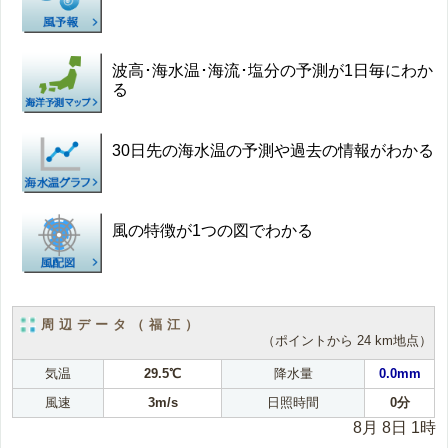
波高･海水温･海流･塩分の予測が1日毎にわか
る
30日先の海水温の予測や過去の情報がわかる
風の特徴が1つの図でわかる
周辺データ（福江）
（ポイントから 24 km地点）
気温
29.5℃
降水量
0.0mm
風速
3m/s
日照時間
0分
8月 8日 1時