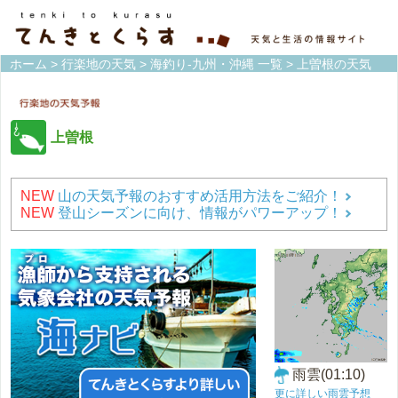
ホーム
>
行楽地の天気
>
海釣り-九州・沖縄 一覧
> 上曽根の天気
上曽根
NEW
山の天気予報のおすすめ活用方法をご紹介！
NEW
登山シーズンに向け、情報がパワーアップ！
雨雲(01:10)
更に詳しい雨雲予想