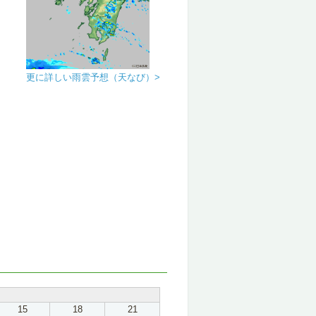
更に詳しい雨雲予想（天なび）>
15
18
21