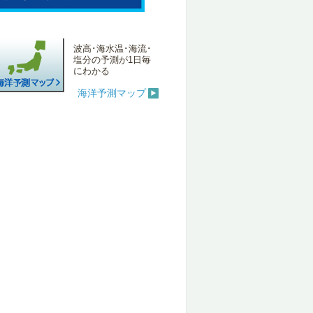
波高･海水温･海流･
塩分の予測が1日毎
にわかる
海洋予測マップ