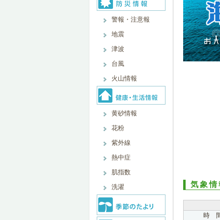
警報・注意報
地震
津波
台風
火山情報
黄砂情報
花粉
紫外線
熱中症
肌指数
気象情
洗濯
時 