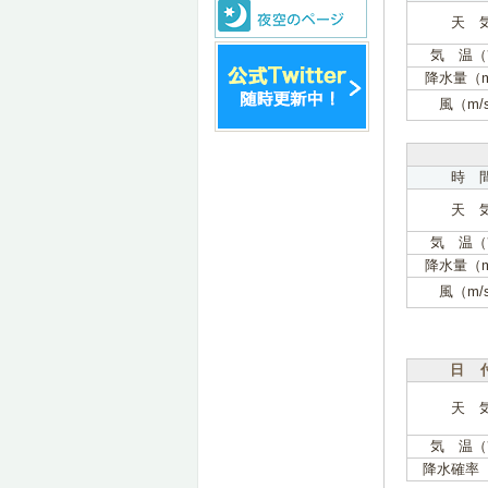
天 
気 温（
降水量（
風（m/
時 
天 
気 温（
降水量（
風（m/
日 
天 
気 温（
降水確率