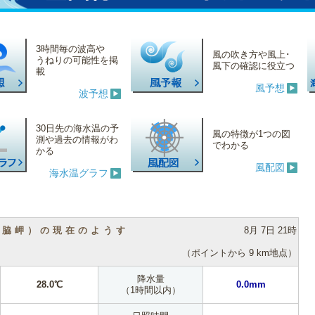
3時間毎の波高や
風の吹き方や風上･
うねりの可能性を掲
風下の確認に役立つ
載
風予想
波予想
30日先の海水温の予
風の特徴が1つの図
測や過去の情報がわ
でわかる
かる
風配図
海水温グラフ
（脇岬）の現在のようす
8月 7日 21時
（ポイントから 9 km地点）
降水量
28.0℃
0.0mm
（1時間以内）