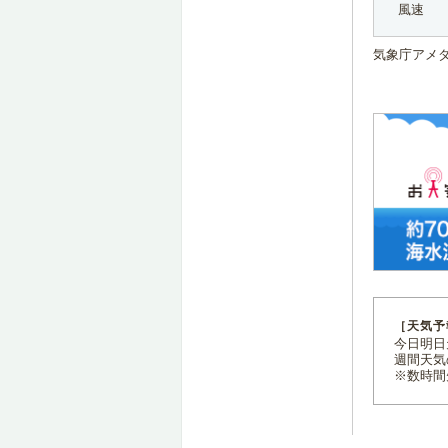
風速
気象庁アメ
［天気予
今日明日天
週間天気
※数時間