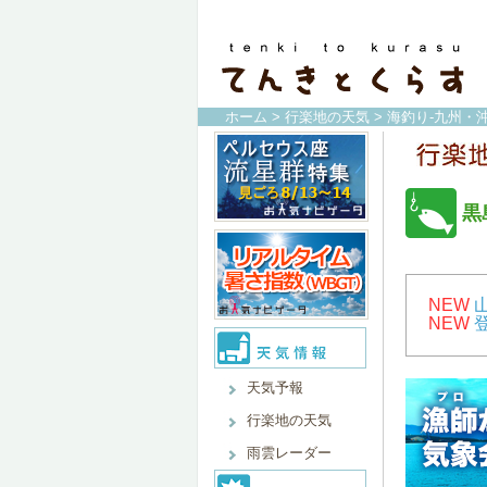
ホーム
>
行楽地の天気
>
海釣り-九州・沖
黒
NEW
NEW
天気予報
行楽地の天気
雨雲レーダー