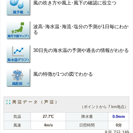
風の吹き方や風上･風下の確認に役立つ
波高･海水温･海流･塩分の予測が1日毎にわか
る
30日先の海水温の予測や過去の情報がわかる
風の特徴が1つの図でわかる
周辺データ（芦辺）
（ポイントから 7 km地点）
気温
27.7℃
降水量
0.0mm
風速
4m/s
日照時間
0分
8月 7日 1時