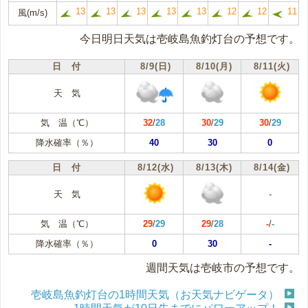
13
13
13
13
13
12
12
11
風(m/s)
今日明日天気は壱岐島魚釣灯台の予想です。
日 付
8/9(日)
8/10(月)
8/11(火)
天 気
気 温（℃）
32
/
28
30
/
29
30
/
29
降水確率（％）
40
30
0
日 付
8/12(水)
8/13(木)
8/14(金)
天 気
-
気 温（℃）
29
/
29
29
/
28
-
/
-
降水確率（％）
0
30
-
週間天気は壱岐市の予想です。
壱岐島魚釣灯台の1時間天気（お天気ナビゲータ）