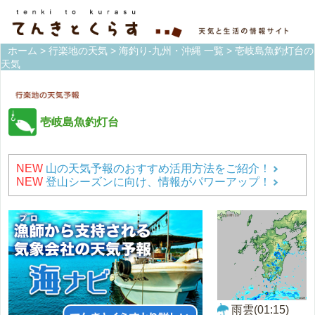
ホーム
>
行楽地の天気
>
海釣り-九州・沖縄 一覧
> 壱岐島魚釣灯台の
天気
壱岐島魚釣灯台
NEW
山の天気予報のおすすめ活用方法をご紹介！
NEW
登山シーズンに向け、情報がパワーアップ！
雨雲(01:15)