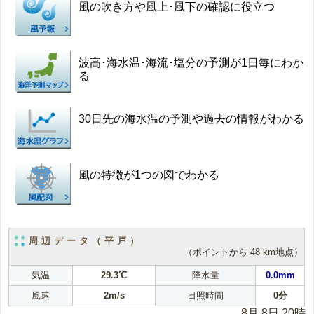
風の吹き方や風上･風下の確認に役立つ
波高･海水温･海流･塩分の予測が1日毎にわか
る
30日先の海水温の予測や過去の情報がわかる
風の特徴が1つの図でわかる
周辺データ（平戸）
（ポイントから 48 km地点）
気温
29.3℃
降水量
0.0mm
風速
2m/s
日照時間
0分
8月 8日 20時