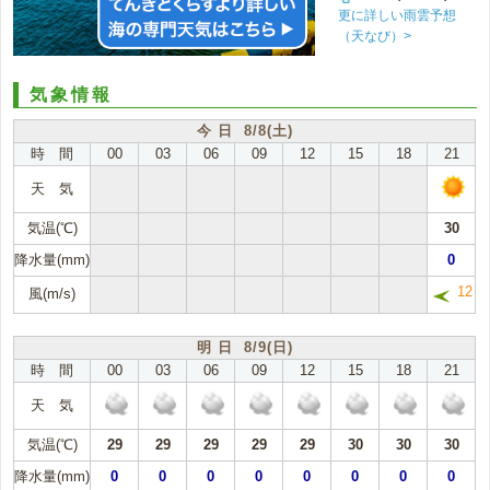
更に詳しい雨雲予想
（天なび）>
気象情報
今 日 8/8(土)
時 間
00
03
06
09
12
15
18
21
天 気
気温(℃)
30
降水量(mm)
0
12
風(m/s)
明 日 8/9(日)
時 間
00
03
06
09
12
15
18
21
天 気
気温(℃)
29
29
29
29
29
30
30
30
降水量(mm)
0
0
0
0
0
0
0
0