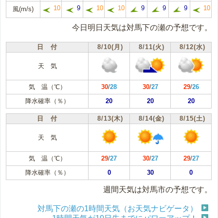
10
9
10
10
9
9
9
10
風(m/s)
今日明日天気は対馬下の瀬の予想です。
日 付
8/10(月)
8/11(火)
8/12(水)
天 気
気 温（℃）
30
/
28
30
/
27
29
/
26
降水確率（％）
20
20
20
日 付
8/13(木)
8/14(金)
8/15(土)
天 気
気 温（℃）
29
/
27
30
/
27
29
/
27
降水確率（％）
0
30
0
週間天気は対馬市の予想です。
対馬下の瀬の1時間天気（お天気ナビゲータ）