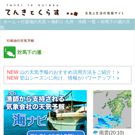
ホーム
>
行楽地の天気
>
海釣り-九州・沖縄 一覧
> 対馬下の瀬の天
気
対馬下の瀬
NEW
山の天気予報のおすすめ活用方法をご紹介！
NEW
登山シーズンに向け、情報がパワーアップ！
雨雲(20:10)