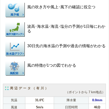
風の吹き方や風上･風下の確認に役立つ
波高･海水温･海流･塩分の予測が1日毎にわか
る
30日先の海水温の予測や過去の情報がわかる
風の特徴が1つの図でわかる
周辺データ（有川）
（ポイントから 7 km地点）
気温
31.0℃
降水量
0.0mm
風速
5m/s
日照時間
46分