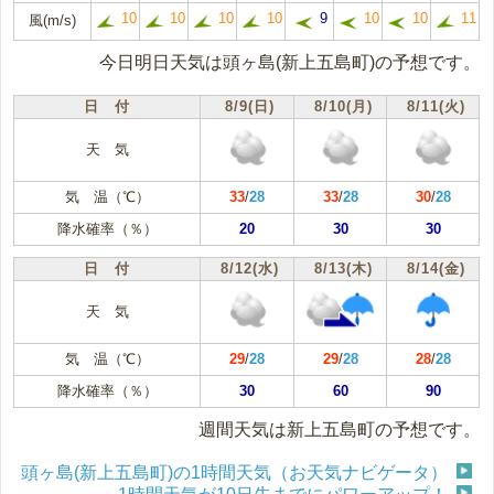
10
10
10
10
9
10
10
11
風(m/s)
今日明日天気は頭ヶ島(新上五島町)の予想です。
日 付
8/9(日)
8/10(月)
8/11(火)
天 気
気 温（℃）
33
/
28
33
/
28
30
/
28
降水確率（％）
20
30
30
日 付
8/12(水)
8/13(木)
8/14(金)
天 気
気 温（℃）
29
/
28
29
/
28
28
/
28
降水確率（％）
30
60
90
週間天気は新上五島町の予想です。
頭ヶ島(新上五島町)の1時間天気（お天気ナビゲータ）