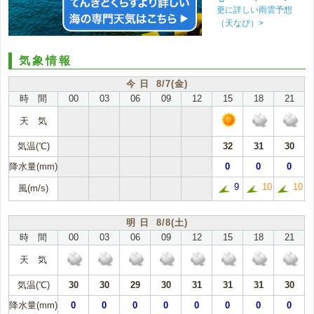
更に詳しい雨雲予想
（天なび）>
気象情報
今 日 8/7(金)
時 間
00
03
06
09
12
15
18
21
天 気
気温(℃)
32
31
30
降水量(mm)
0
0
0
9
10
10
風(m/s)
明 日 8/8(土)
時 間
00
03
06
09
12
15
18
21
天 気
気温(℃)
30
30
29
30
31
31
31
30
降水量(mm)
0
0
0
0
0
0
0
0