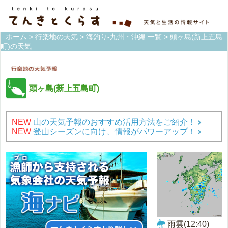
ホーム
>
行楽地の天気
>
海釣り-九州・沖縄 一覧
> 頭ヶ島(新上五島
町)の天気
頭ヶ島(新上五島町)
NEW
山の天気予報のおすすめ活用方法をご紹介！
NEW
登山シーズンに向け、情報がパワーアップ！
雨雲(12:40)