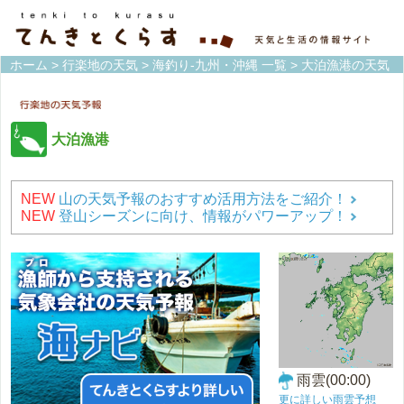
ホーム
>
行楽地の天気
>
海釣り-九州・沖縄 一覧
> 大泊漁港の天気
大泊漁港
NEW
山の天気予報のおすすめ活用方法をご紹介！
NEW
登山シーズンに向け、情報がパワーアップ！
雨雲(00:00)
更に詳しい雨雲予想