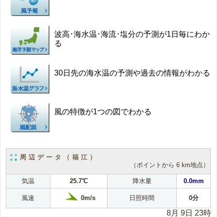
波高･海水温･海流･塩分の予測が1日毎にわか
る
30日先の海水温の予測や過去の情報がわかる
風の特徴が1つの図でわかる
周辺データ（福江）
（ポイントから 6 km地点）
気温
25.7℃
降水量
0.0mm
0m/s
風速
日照時間
0分
8月 9日 23時