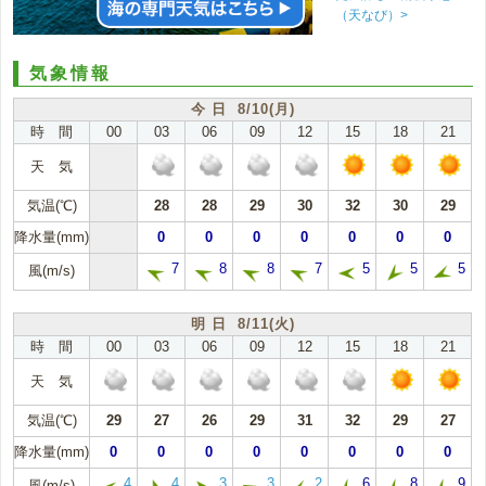
（天なび）>
気象情報
今 日 8/10(月)
時 間
00
03
06
09
12
15
18
21
天 気
気温(℃)
28
28
29
30
32
30
29
降水量(mm)
0
0
0
0
0
0
0
7
8
8
7
5
5
5
風(m/s)
明 日 8/11(火)
時 間
00
03
06
09
12
15
18
21
天 気
気温(℃)
29
27
26
29
31
32
29
27
降水量(mm)
0
0
0
0
0
0
0
0
4
4
3
3
2
6
8
9
風(m/s)