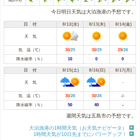
今日明日天気は大泊漁港の予想です。
日 付
8/12(水)
8/13(木)
8/14(金)
天 気
気 温（℃）
30
/
25
30
/
29
29
/
28
降水確率（％）
10
0
0
日 付
8/15(土)
8/16(日)
8/17(月)
天 気
-
気 温（℃）
30
/
28
30
/
28
-
/
-
降水確率（％）
50
40
-
週間天気は五島市の予想です。
大泊漁港の1時間天気（お天気ナビゲータ）
1時間天気が10日先までにパワーアップ！