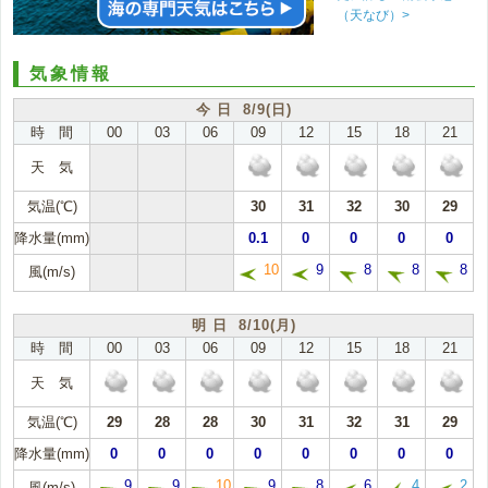
（天なび）>
気象情報
今 日 8/9(日)
時 間
00
03
06
09
12
15
18
21
天 気
気温(℃)
30
31
32
30
29
降水量(mm)
0.1
0
0
0
0
10
9
8
8
8
風(m/s)
明 日 8/10(月)
時 間
00
03
06
09
12
15
18
21
天 気
気温(℃)
29
28
28
30
31
32
31
29
降水量(mm)
0
0
0
0
0
0
0
0
9
9
10
9
8
6
4
2
風(m/s)