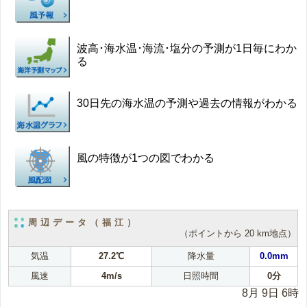
波高･海水温･海流･塩分の予測が1日毎にわか
る
30日先の海水温の予測や過去の情報がわかる
風の特徴が1つの図でわかる
周辺データ（福江）
（ポイントから 20 km地点）
気温
27.2℃
降水量
0.0mm
風速
4m/s
日照時間
0分
8月 9日 6時