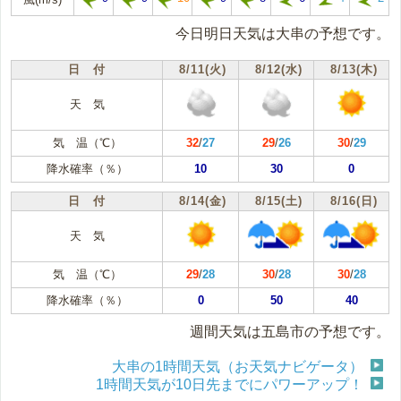
今日明日天気は大串の予想です。
日 付
8/11(火)
8/12(水)
8/13(木)
天 気
気 温（℃）
32
/
27
29
/
26
30
/
29
降水確率（％）
10
30
0
日 付
8/14(金)
8/15(土)
8/16(日)
天 気
気 温（℃）
29
/
28
30
/
28
30
/
28
降水確率（％）
0
50
40
週間天気は五島市の予想です。
大串の1時間天気（お天気ナビゲータ）
1時間天気が10日先までにパワーアップ！