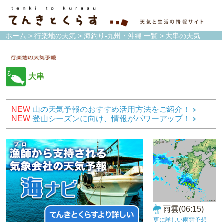
ホーム
>
行楽地の天気
>
海釣り-九州・沖縄 一覧
> 大串の天気
大串
NEW
山の天気予報のおすすめ活用方法をご紹介！
NEW
登山シーズンに向け、情報がパワーアップ！
雨雲(06:15)
更に詳しい雨雲予想