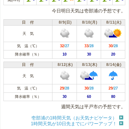
今日明日天気は壱部浦の予想です。
日 付
8/9(日)
8/10(月)
8/11(火)
天 気
気 温（℃）
32
/
27
33
/
28
30
/
28
降水確率（％）
10
30
20
日 付
8/12(水)
8/13(木)
8/14(金)
天 気
気 温（℃）
29
/
28
30
/
28
29
/
27
降水確率（％）
30
60
80
週間天気は平戸市の予想です。
壱部浦の1時間天気（お天気ナビゲータ）
1時間天気が10日先までにパワーアップ！