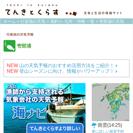
ホーム
>
行楽地の天気
>
海釣り-九州・沖縄 一覧
> 壱部浦の天気
壱部浦
NEW
山の天気予報のおすすめ活用方法をご紹介！
NEW
登山シーズンに向け、情報がパワーアップ！
雨雲(14:25)
更に詳しい雨雲予想