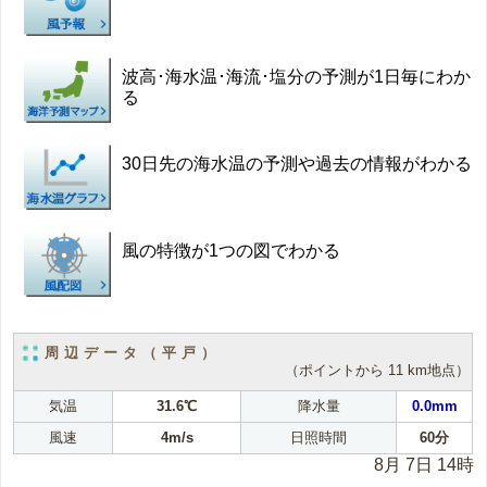
波高･海水温･海流･塩分の予測が1日毎にわか
る
30日先の海水温の予測や過去の情報がわかる
風の特徴が1つの図でわかる
周辺データ（平戸）
（ポイントから 11 km地点）
気温
31.6℃
降水量
0.0mm
風速
4m/s
日照時間
60分
8月 7日 14時