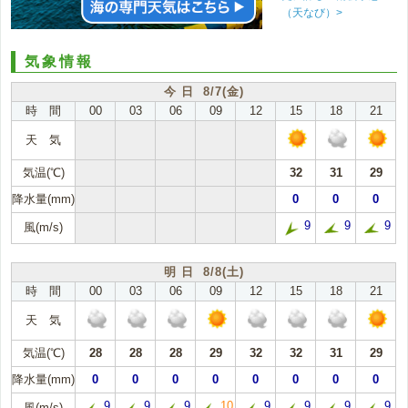
（天なび）>
気象情報
今 日 8/7(金)
時 間
00
03
06
09
12
15
18
21
天 気
気温(℃)
32
31
29
降水量(mm)
0
0
0
9
9
9
風(m/s)
明 日 8/8(土)
時 間
00
03
06
09
12
15
18
21
天 気
気温(℃)
28
28
28
29
32
32
31
29
降水量(mm)
0
0
0
0
0
0
0
0
9
9
9
10
9
9
9
9
風(m/s)