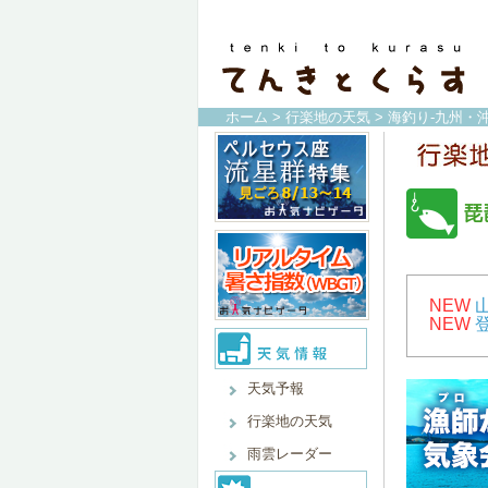
ホーム
>
行楽地の天気
>
海釣り-九州・沖
琵
NEW
NEW
天気予報
行楽地の天気
雨雲レーダー