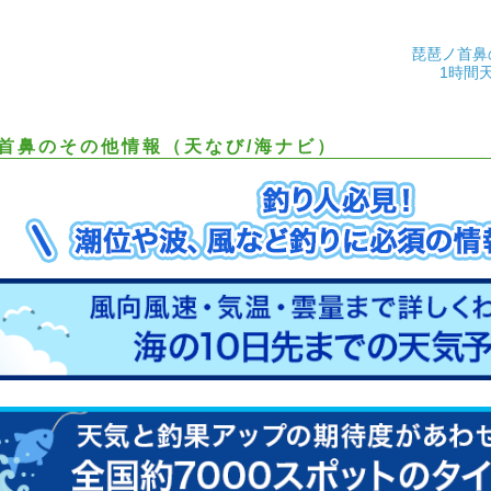
琵琶ノ首鼻
1時間
首鼻のその他情報（天なび/海ナビ）