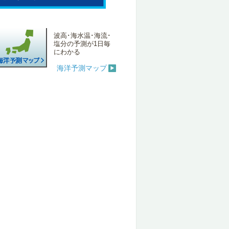
波高･海水温･海流･
塩分の予測が1日毎
にわかる
海洋予測マップ