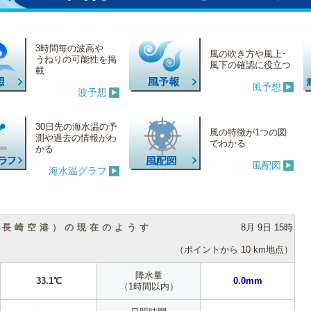
3時間毎の波高や
風の吹き方や風上･
うねりの可能性を掲
風下の確認に役立つ
載
風予想
波予想
30日先の海水温の予
風の特徴が1つの図
測や過去の情報がわ
でわかる
かる
風配図
海水温グラフ
（長崎空港）の現在のようす
8月 9日 15時
（ポイントから 10 km地点）
降水量
33.1℃
0.0mm
（1時間以内）