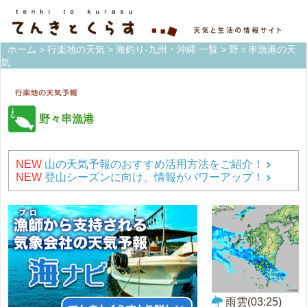
ホーム
>
行楽地の天気
>
海釣り-九州・沖縄 一覧
> 野々串漁港の天
気
野々串漁港
NEW
山の天気予報のおすすめ活用方法をご紹介！
NEW
登山シーズンに向け、情報がパワーアップ！
雨雲(03:25)