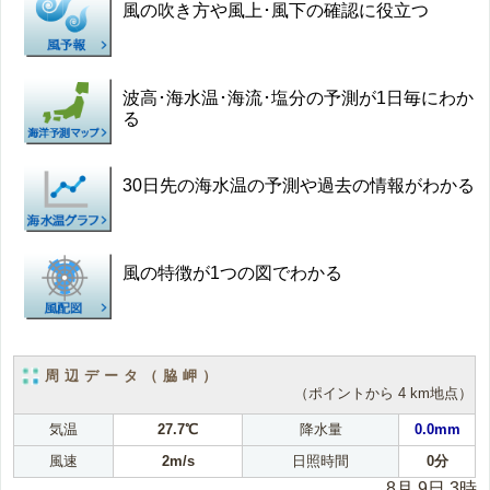
風の吹き方や風上･風下の確認に役立つ
波高･海水温･海流･塩分の予測が1日毎にわか
る
30日先の海水温の予測や過去の情報がわかる
風の特徴が1つの図でわかる
周辺データ（脇岬）
（ポイントから 4 km地点）
気温
27.7℃
降水量
0.0mm
風速
2m/s
日照時間
0分
8月 9日 3時