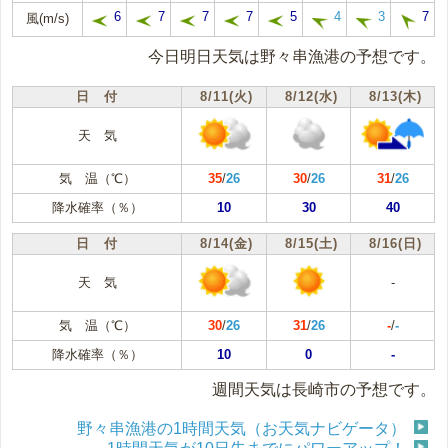
6
7
7
7
5
4
3
7
風(m/s)
今日明日天気は野々串漁港の予想です。
日 付
8/11(火)
8/12(水)
8/13(木)
天 気
気 温（℃）
35
/
26
30
/
26
31
/
26
降水確率（％）
10
30
40
日 付
8/14(金)
8/15(土)
8/16(日)
天 気
-
気 温（℃）
30
/
26
31
/
26
-
/
-
降水確率（％）
10
0
-
週間天気は長崎市の予想です。
野々串漁港の1時間天気（お天気ナビゲータ）