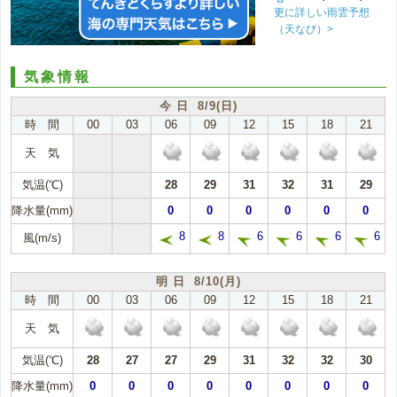
更に詳しい雨雲予想
（天なび）>
気象情報
今 日 8/9(日)
時 間
00
03
06
09
12
15
18
21
天 気
気温(℃)
28
29
31
32
31
29
降水量(mm)
0
0
0
0
0
0
8
8
6
6
6
6
風(m/s)
明 日 8/10(月)
時 間
00
03
06
09
12
15
18
21
天 気
気温(℃)
28
27
27
29
31
32
32
30
降水量(mm)
0
0
0
0
0
0
0
0