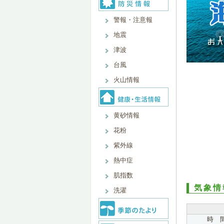
警報・注意報
地震
津波
台風
火山情報
黄砂情報
花粉
紫外線
熱中症
肌指数
気象情
洗濯
時 