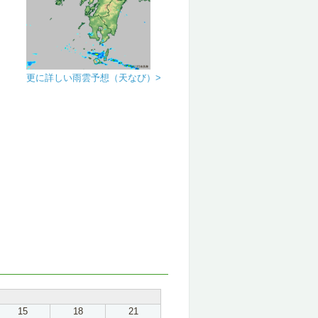
更に詳しい雨雲予想（天なび）>
15
18
21