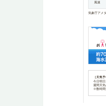
風速
気象庁アメ
［天気予
今日明日天
週間天気
※数時間