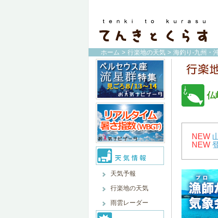
ホーム
>
行楽地の天気
>
海釣り-九州・沖
仏
NEW
NEW
天気予報
行楽地の天気
雨雲レーダー