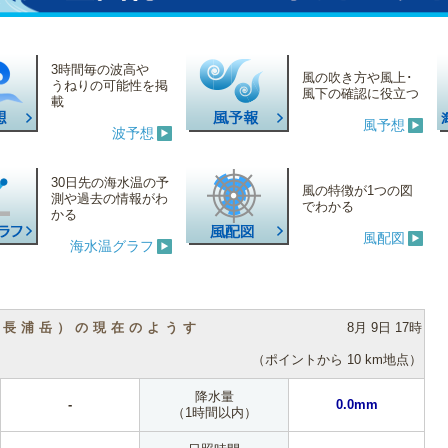
3時間毎の波高や
風の吹き方や風上･
うねりの可能性を掲
風下の確認に役立つ
載
風予想
波予想
30日先の海水温の予
風の特徴が1つの図
測や過去の情報がわ
でわかる
かる
風配図
海水温グラフ
（長浦岳）の現在のようす
8月 9日 17時
（ポイントから 10 km地点）
降水量
-
0.0mm
（1時間以内）