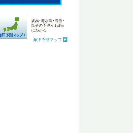
波高･海水温･海流･
塩分の予測が1日毎
にわかる
海洋予測マップ