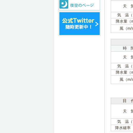
天 
気 温（
降水量（
風（m/
時 
天 
気 温（
降水量（
風（m/
日 
天 
気 温（
降水確率