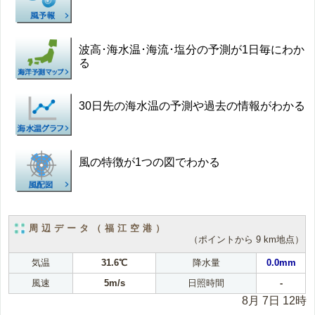
波高･海水温･海流･塩分の予測が1日毎にわか
る
30日先の海水温の予測や過去の情報がわかる
風の特徴が1つの図でわかる
周辺データ（福江空港）
（ポイントから 9 km地点）
気温
31.6℃
降水量
0.0mm
風速
5m/s
日照時間
-
8月 7日 12時