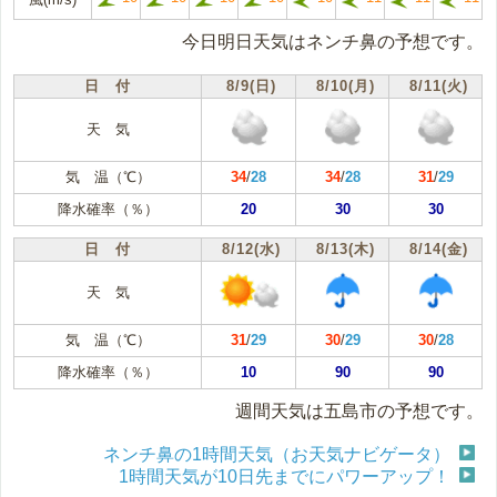
今日明日天気はネンチ鼻の予想です。
日 付
8/9(日)
8/10(月)
8/11(火)
天 気
気 温（℃）
34
/
28
34
/
28
31
/
29
降水確率（％）
20
30
30
日 付
8/12(水)
8/13(木)
8/14(金)
天 気
気 温（℃）
31
/
29
30
/
29
30
/
28
降水確率（％）
10
90
90
週間天気は五島市の予想です。
ネンチ鼻の1時間天気（お天気ナビゲータ）
1時間天気が10日先までにパワーアップ！