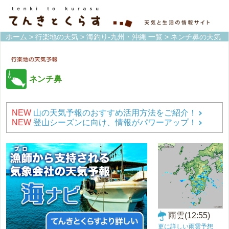
ホーム
>
行楽地の天気
>
海釣り-九州・沖縄 一覧
> ネンチ鼻の天気
ネンチ鼻
NEW
山の天気予報のおすすめ活用方法をご紹介！
NEW
登山シーズンに向け、情報がパワーアップ！
雨雲(12:55)
更に詳しい雨雲予想