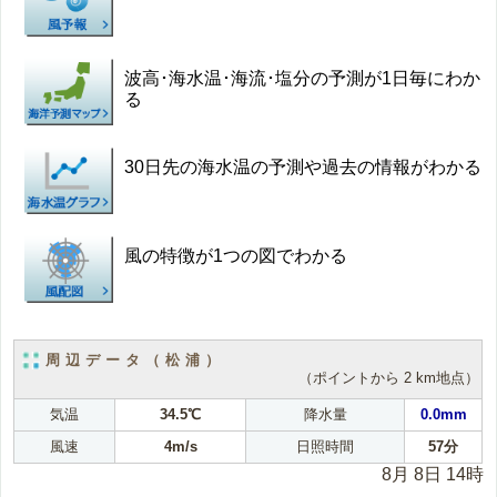
波高･海水温･海流･塩分の予測が1日毎にわか
る
30日先の海水温の予測や過去の情報がわかる
風の特徴が1つの図でわかる
周辺データ（松浦）
（ポイントから 2 km地点）
気温
34.5℃
降水量
0.0mm
風速
4m/s
日照時間
57分
8月 8日 14時