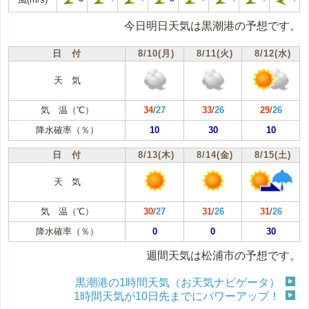
今日明日天気は黒潮港の予想です。
日 付
8/10(月)
8/11(火)
8/12(水)
天 気
気 温（℃）
34
/
27
33
/
26
29
/
26
降水確率（％）
10
30
10
日 付
8/13(木)
8/14(金)
8/15(土)
天 気
気 温（℃）
30
/
27
31
/
26
31
/
26
降水確率（％）
0
0
30
週間天気は松浦市の予想です。
黒潮港の1時間天気（お天気ナビゲータ）
1時間天気が10日先までにパワーアップ！