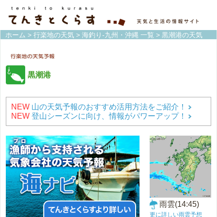
ホーム
>
行楽地の天気
>
海釣り-九州・沖縄 一覧
> 黒潮港の天気
黒潮港
NEW
山の天気予報のおすすめ活用方法をご紹介！
NEW
登山シーズンに向け、情報がパワーアップ！
雨雲(14:45)
更に詳しい雨雲予想