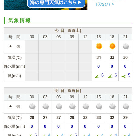
（天なび）>
気象情報
今 日 8/8(土)
時 間
00
03
06
09
12
15
18
21
天 気
気温(℃)
34
33
30
降水量(mm)
0
0
0
6
6
5
風(m/s)
明 日 8/9(日)
時 間
00
03
06
09
12
15
18
21
天 気
気温(℃)
28
27
27
29
32
33
32
29
降水量(mm)
0
0
0
0
0
0
0
0
5
4
4
5
4
4
4
4
風(m/s)