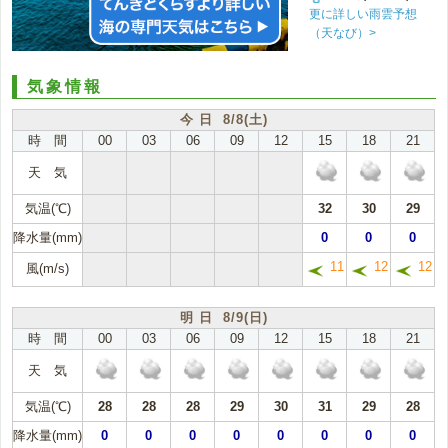
更に詳しい雨雲予想
（天なび）>
気象情報
今 日 8/8(土)
時 間
00
03
06
09
12
15
18
21
天 気
気温(℃)
32
30
29
降水量(mm)
0
0
0
11
12
12
風(m/s)
明 日 8/9(日)
時 間
00
03
06
09
12
15
18
21
天 気
気温(℃)
28
28
28
29
30
31
29
28
降水量(mm)
0
0
0
0
0
0
0
0