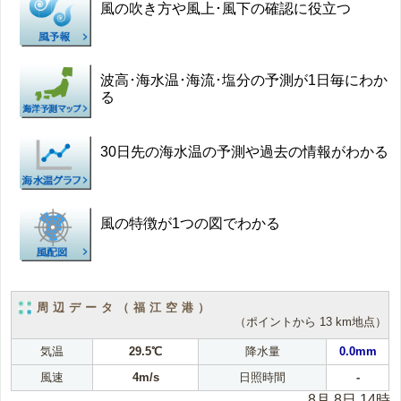
風の吹き方や風上･風下の確認に役立つ
波高･海水温･海流･塩分の予測が1日毎にわか
る
30日先の海水温の予測や過去の情報がわかる
風の特徴が1つの図でわかる
周辺データ（福江空港）
（ポイントから 13 km地点）
気温
29.5℃
降水量
0.0mm
風速
4m/s
日照時間
-
8月 8日 14時