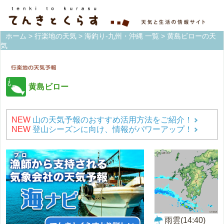
ホーム
>
行楽地の天気
>
海釣り-九州・沖縄 一覧
> 黄島ビローの天
気
黄島ビロー
NEW
山の天気予報のおすすめ活用方法をご紹介！
NEW
登山シーズンに向け、情報がパワーアップ！
雨雲(14:40)