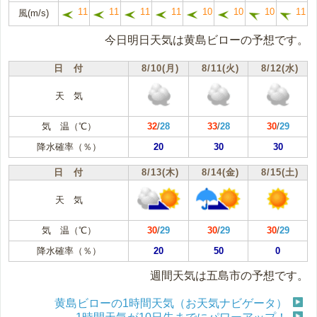
11
11
11
11
10
10
10
11
風(m/s)
今日明日天気は黄島ビローの予想です。
日 付
8/10(月)
8/11(火)
8/12(水)
天 気
気 温（℃）
32
/
28
33
/
28
30
/
29
降水確率（％）
20
30
30
日 付
8/13(木)
8/14(金)
8/15(土)
天 気
気 温（℃）
30
/
29
30
/
29
30
/
29
降水確率（％）
20
50
0
週間天気は五島市の予想です。
黄島ビローの1時間天気（お天気ナビゲータ）