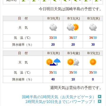
今日明日天気は国崎半島の予想です。
日 付
8/10(月)
8/11(火)
8/12(水)
天 気
気 温（℃）
33
/
28
36
/
27
34
/
30
降水確率（％）
20
20
30
日 付
8/13(木)
8/14(金)
8/15(土)
天 気
気 温（℃）
35
/
31
35
/
30
35
/
30
降水確率（％）
40
10
0
週間天気は雲仙市の予想です。
国崎半島の1時間天気（お天気ナビゲータ）
1時間天気が10日先までにパワーアップ！