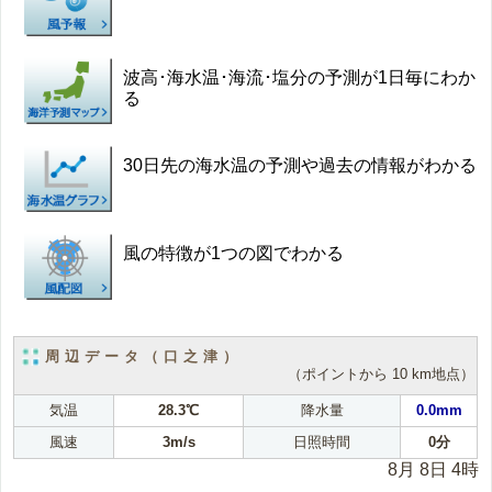
波高･海水温･海流･塩分の予測が1日毎にわか
る
30日先の海水温の予測や過去の情報がわかる
風の特徴が1つの図でわかる
周辺データ（口之津）
（ポイントから 10 km地点）
気温
28.3℃
降水量
0.0mm
風速
3m/s
日照時間
0分
8月 8日 4時