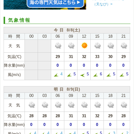
（天なび）>
気象情報
今 日 8/8(土)
時 間
00
03
06
09
12
15
18
21
天 気
気温(℃)
29
31
32
33
30
29
降水量(mm)
0
0
0
0
0
0
4
5
5
6
5
5
風(m/s)
明 日 8/9(日)
時 間
00
03
06
09
12
15
18
21
天 気
気温(℃)
28
28
28
31
31
32
29
28
降水量(mm)
0
0
0
0
0
0
0
0
4
4
4
4
5
5
3
2
風(m/s)