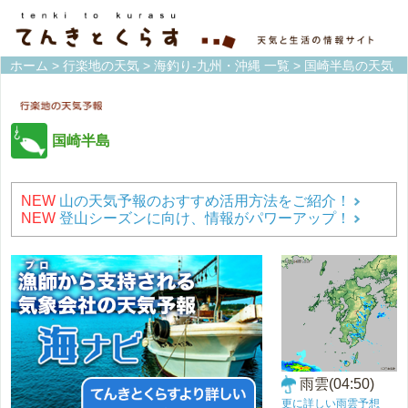
ホーム
>
行楽地の天気
>
海釣り-九州・沖縄 一覧
> 国崎半島の天気
国崎半島
NEW
山の天気予報のおすすめ活用方法をご紹介！
NEW
登山シーズンに向け、情報がパワーアップ！
雨雲(04:50)
更に詳しい雨雲予想