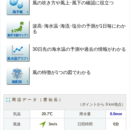
風の吹き方や風上･風下の確認に役立つ
波高･海水温･海流･塩分の予測が1日毎にわか
る
30日先の海水温の予測や過去の情報がわかる
風の特徴が1つの図でわかる
周辺データ（雲仙岳）
（ポイントから 9 km地点）
気温
20.7℃
降水量
0.0mm
3m/s
風速
日照時間
0分