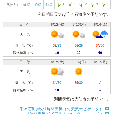
1
1
2
3
3
風(m/s)
静穏
静穏
静穏
今日明日天気は千々石海岸の予想です。
日 付
8/12(水)
8/13(木)
8/14(金)
天 気
気 温（℃）
32
/
23
36
/
29
34
/
30
降水確率（％）
10
10
40
日 付
8/15(土)
8/16(日)
8/17(月)
天 気
-
気 温（℃）
34
/
30
35
/
30
-
/
-
降水確率（％）
10
0
-
週間天気は雲仙市の予想です。
千々石海岸の1時間天気（お天気ナビゲータ）