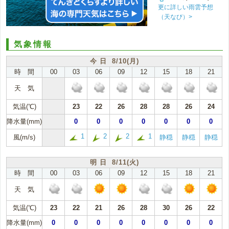
更に詳しい雨雲予想
（天なび）>
気象情報
今 日 8/10(月)
時 間
00
03
06
09
12
15
18
21
天 気
気温(℃)
23
22
26
28
28
26
24
降水量(mm)
0
0
0
0
0
0
0
1
2
2
1
風(m/s)
静穏
静穏
静穏
明 日 8/11(火)
時 間
00
03
06
09
12
15
18
21
天 気
気温(℃)
23
22
21
26
28
30
26
22
降水量(mm)
0
0
0
0
0
0
0
0