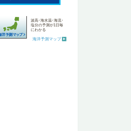
波高･海水温･海流･
塩分の予測が1日毎
にわかる
海洋予測マップ