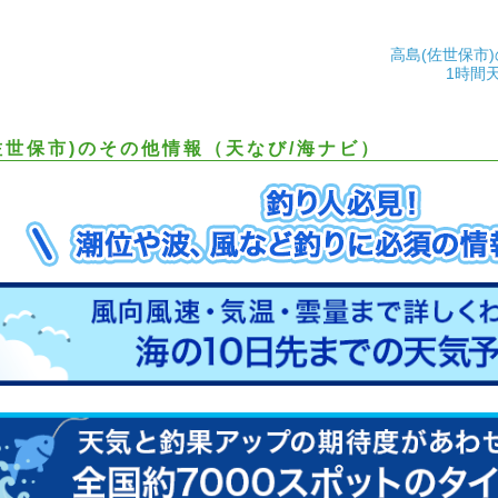
高島(佐世保市
1時間
佐世保市)のその他情報（天なび/海ナビ）