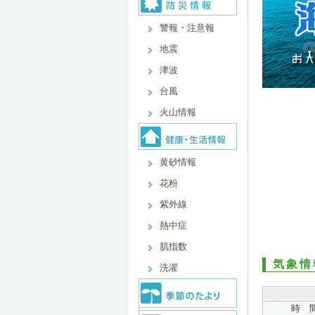
警報・注意報
地震
津波
台風
火山情報
黄砂情報
花粉
紫外線
熱中症
肌指数
気象情
洗濯
時 