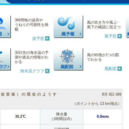
3時間毎の波高や
風の吹き方や風上･
うねりの可能性を掲
風下の確認に役立つ
載
風予想
波予想
30日先の海水温の予
風の特徴が1つの図
測や過去の情報がわ
でわかる
かる
風配図
海水温グラフ
（佐世保）の現在のようす
8月 8日 6時
（ポイントから 13 km地点）
降水量
30.2℃
0.0mm
（1時間以内）