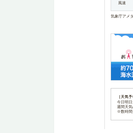
風速
気象庁アメ
［天気予
今日明日天
週間天気
※数時間