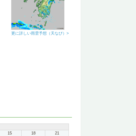
更に詳しい雨雲予想（天なび）>
15
18
21