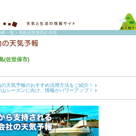
縄 一覧
> 高島(佐世保市)の天気
島(佐世保市)
山の天気予報のおすすめ活用方法をご紹介！
登山シーズンに向け、情報がパワーアップ！