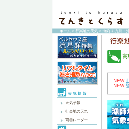
ホーム
>
行楽地の天気
>
海釣り-九州・沖
高
NEW
NEW
天気予報
行楽地の天気
雨雲レーダー