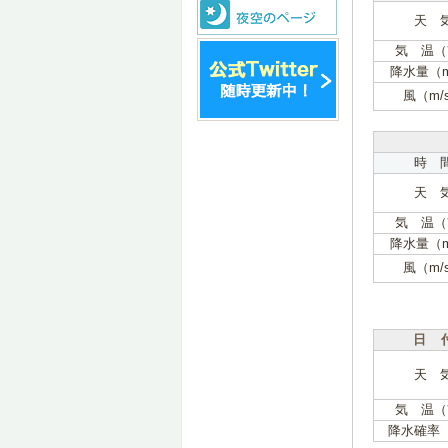
天 
気 温（
降水量（
風（m/
時 
天 
気 温（
降水量（
風（m/
日 
天 
気 温（
降水確率