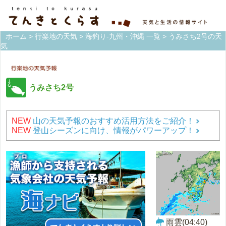
ホーム
>
行楽地の天気
>
海釣り-九州・沖縄 一覧
> うみさち2号の天
気
うみさち2号
NEW
山の天気予報のおすすめ活用方法をご紹介！
NEW
登山シーズンに向け、情報がパワーアップ！
雨雲(04:40)