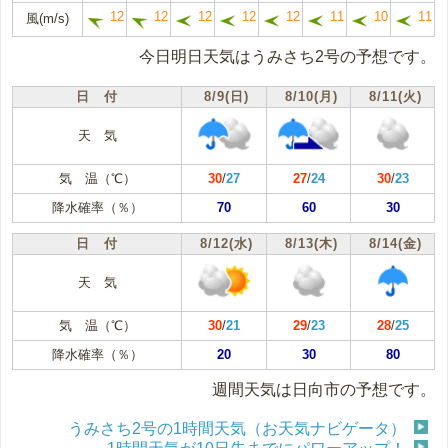
12
12
12
12
12
11
10
11
風(m/s)
今日明日天気はうみさち2号の予想です。
日 付
8/9(日)
8/10(月)
8/11(火)
天 気
気 温（℃）
30
/
27
27
/
24
30
/
23
降水確率（％）
70
60
30
日 付
8/12(水)
8/13(木)
8/14(金)
天 気
気 温（℃）
30
/
21
29
/
23
28
/
25
降水確率（％）
20
30
80
週間天気は日向市の予想です。
うみさち2号の1時間天気（お天気ナビゲータ）