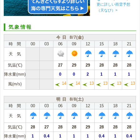
更に詳しい雨雲予想
（天なび）>
気象情報
今 日 8/7(金)
時 間
00
03
06
09
12
15
18
21
天 気
気温(℃)
27
29
29
28
28
28
降水量(mm)
0
0
2
1
1
1
14
14
13
13
13
13
風(m/s)
明 日 8/8(土)
時 間
00
03
06
09
12
15
18
21
天 気
気温(℃)
28
27
28
28
29
28
28
28
降水量(mm)
1
0.4
1
1
1
0.4
1
0.4