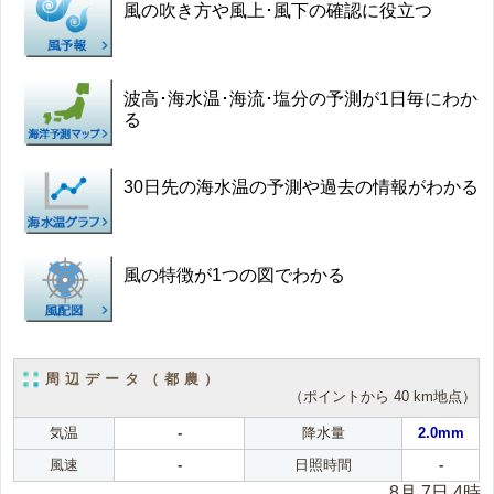
風の吹き方や風上･風下の確認に役立つ
波高･海水温･海流･塩分の予測が1日毎にわか
る
30日先の海水温の予測や過去の情報がわかる
風の特徴が1つの図でわかる
周辺データ（都農）
（ポイントから 40 km地点）
気温
-
降水量
2.0mm
風速
-
日照時間
-
8月 7日 4時