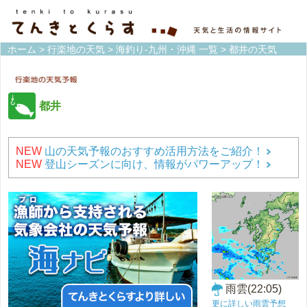
ホーム
>
行楽地の天気
>
海釣り-九州・沖縄 一覧
> 都井の天気
都井
NEW
山の天気予報のおすすめ活用方法をご紹介！
NEW
登山シーズンに向け、情報がパワーアップ！
雨雲(22:05)
更に詳しい雨雲予想