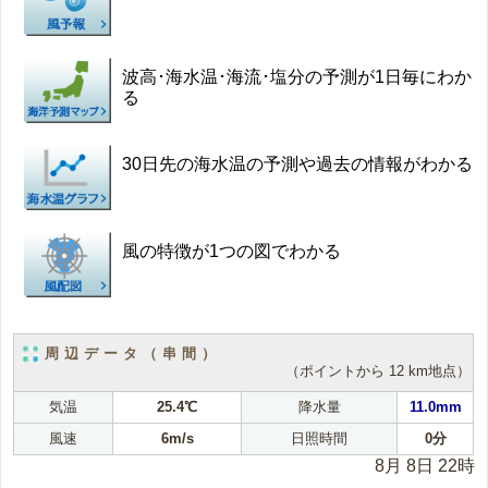
波高･海水温･海流･塩分の予測が1日毎にわか
る
30日先の海水温の予測や過去の情報がわかる
風の特徴が1つの図でわかる
周辺データ（串間）
（ポイントから 12 km地点）
気温
25.4℃
降水量
11.0mm
風速
6m/s
日照時間
0分
8月 8日 22時