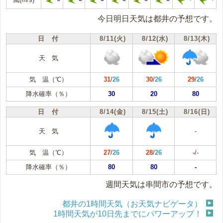
今日明日天気は都井の予想です。
日 付
8/11(火)
8/12(水)
8/13(木)
天 気
気 温（℃）
31
/
26
30
/
26
29
/
26
降水確率（％）
30
20
80
日 付
8/14(金)
8/15(土)
8/16(日)
天 気
-
気 温（℃）
27
/
26
28
/
26
-
/
-
降水確率（％）
80
80
-
週間天気は串間市の予想です。
都井の1時間天気（お天気ナビゲータ）
1時間天気が10日先までにパワーアップ！