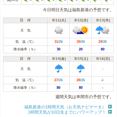
今日明日天気は福島新港の予想です。
日 付
8/11(火)
8/12(水)
8/13(木)
天 気
気 温（℃）
31
/
26
30
/
26
29
/
26
降水確率（％）
30
20
80
日 付
8/14(金)
8/15(土)
8/16(日)
天 気
-
気 温（℃）
27
/
26
28
/
26
-
/
-
降水確率（％）
80
80
-
週間天気は串間市の予想です。
福島新港の1時間天気（お天気ナビゲータ）
1時間天気が10日先までにパワーアップ！