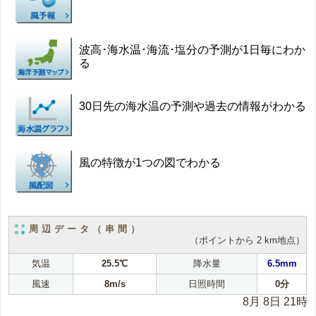
波高･海水温･海流･塩分の予測が1日毎にわか
る
30日先の海水温の予測や過去の情報がわかる
風の特徴が1つの図でわかる
周辺データ（串間）
（ポイントから 2 km地点）
気温
25.5℃
降水量
6.5mm
風速
8m/s
日照時間
0分
8月 8日 21時