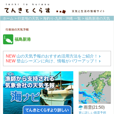
ホーム
>
行楽地の天気
>
海釣り-九州・沖縄 一覧
> 福島新港の天気
福島新港
NEW
山の天気予報のおすすめ活用方法をご紹介！
NEW
登山シーズンに向け、情報がパワーアップ！
雨雲(21:50)
更に詳しい雨雲予想