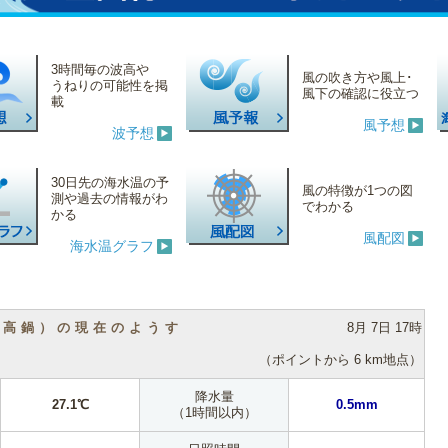
3時間毎の波高や
風の吹き方や風上･
うねりの可能性を掲
風下の確認に役立つ
載
風予想
波予想
30日先の海水温の予
風の特徴が1つの図
測や過去の情報がわ
でわかる
かる
風配図
海水温グラフ
（高鍋）の現在のようす
8月 7日 17時
（ポイントから 6 km地点）
降水量
27.1℃
0.5mm
（1時間以内）