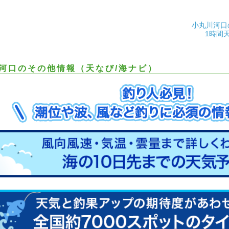
小丸川河口
1時間
河口のその他情報（天なび/海ナビ）