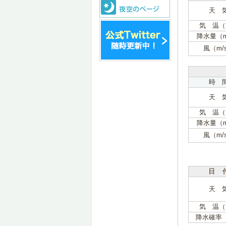
天 
気 温（
降水量（
風（m/
時 
天 
気 温（
降水量（
風（m/
日 
天 
気 温（
降水確率