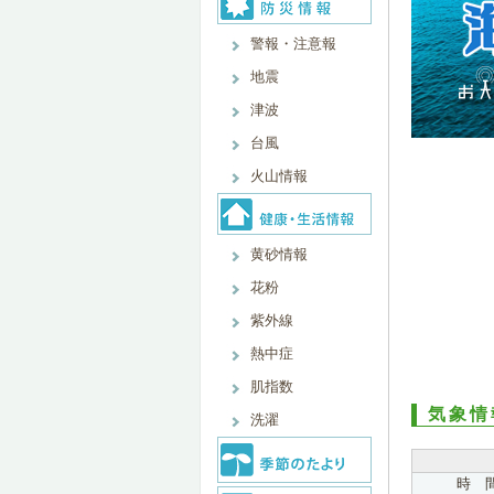
警報・注意報
地震
津波
台風
火山情報
黄砂情報
花粉
紫外線
熱中症
肌指数
気象情
洗濯
時 