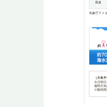
風速
気象庁アメ
［天気予
今日明日天
週間天気
※数時間