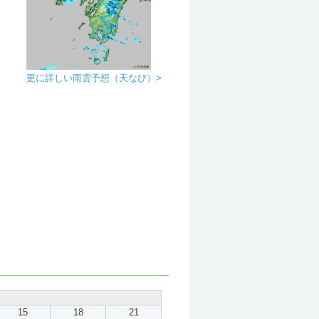
更に詳しい雨雲予想（天なび）>
15
18
21