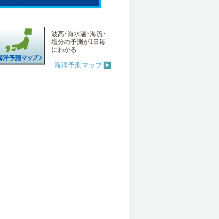
波高･海水温･海流･
塩分の予測が1日毎
にわかる
海洋予測マップ