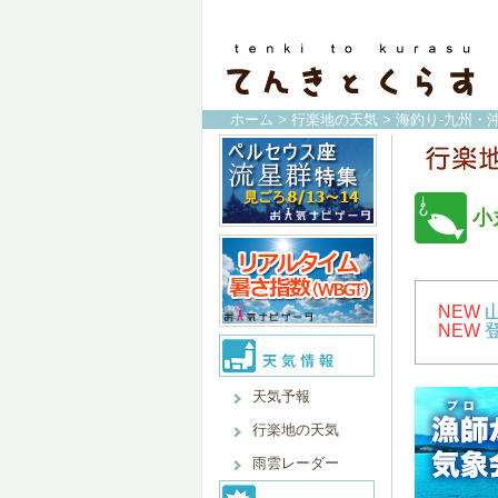
ホーム
>
行楽地の天気
>
海釣り-九州・沖
小
NEW
NEW
天気予報
行楽地の天気
雨雲レーダー