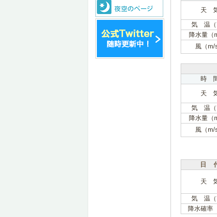
天 
気 温（
降水量（
風（m/
時 
天 
気 温（
降水量（
風（m/
日 
天 
気 温（
降水確率