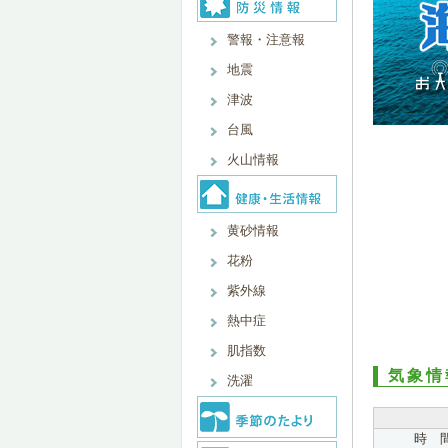
警報・注意報
地震
津波
台風
火山情報
黄砂情報
花粉
紫外線
熱中症
肌指数
気象情
洗濯
時 