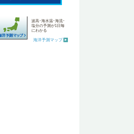
波高･海水温･海流･
塩分の予測が1日毎
にわかる
海洋予測マップ