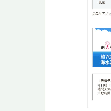
風速
気象庁アメ
［天気予
今日明日天
週間天気
※数時間