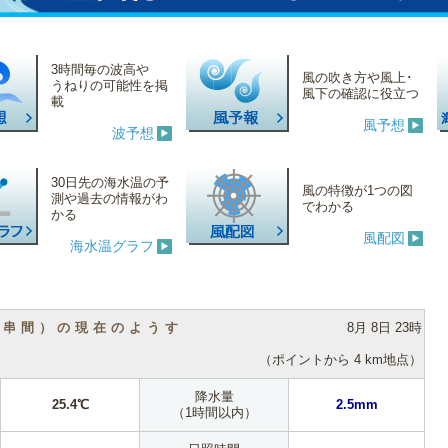
3時間毎の波高や
風の吹き方や風上･
うねりの可能性を掲
風下の確認に役立つ
載
風予想
波予想
30日先の海水温の予
風の特徴が1つの図
測や過去の情報がわ
でわかる
かる
風配図
海水温グラフ
（串間）の現在のようす
8月 8日 23時
（ポイントから 4 km地点）
降水量
25.4℃
2.5mm
（1時間以内）