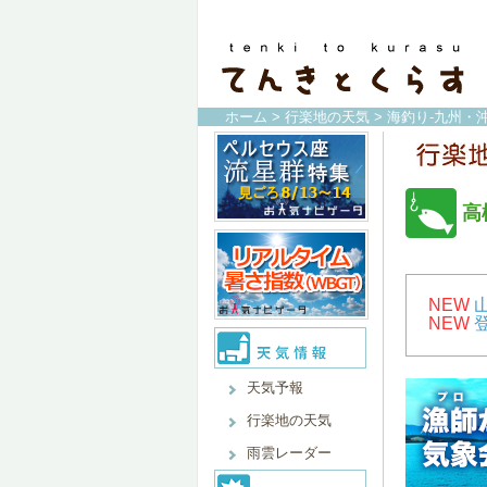
ホーム
>
行楽地の天気
>
海釣り-九州・沖
高
NEW
NEW
天気予報
行楽地の天気
雨雲レーダー