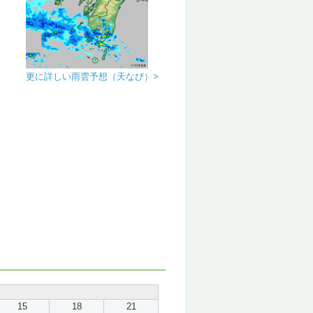
更に詳しい雨雲予想（天なび）>
15
18
21