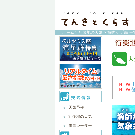
ホーム
>
行楽地の天気
>
海釣り-近畿 一
大
NEW
NEW
天気予報
行楽地の天気
雨雲レーダー