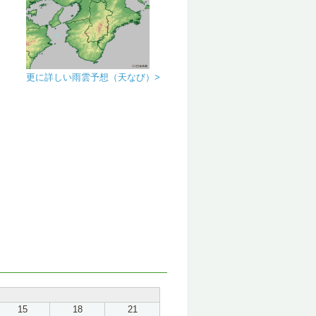
更に詳しい雨雲予想（天なび）>
15
18
21