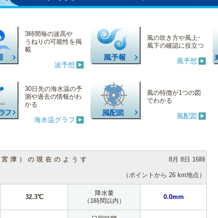
3時間毎の波高や
風の吹き方や風上･
うねりの可能性を掲
風下の確認に役立つ
載
風予想
波予想
30日先の海水温の予
風の特徴が1つの図
測や過去の情報がわ
でわかる
かる
風配図
海水温グラフ
（宮津）の現在のようす
8月 8日 16時
（ポイントから 26 km地点）
降水量
32.3℃
0.0mm
（1時間以内）