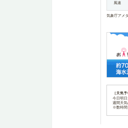
風速
気象庁アメ
［天気予
今日明日天
週間天気
※数時間