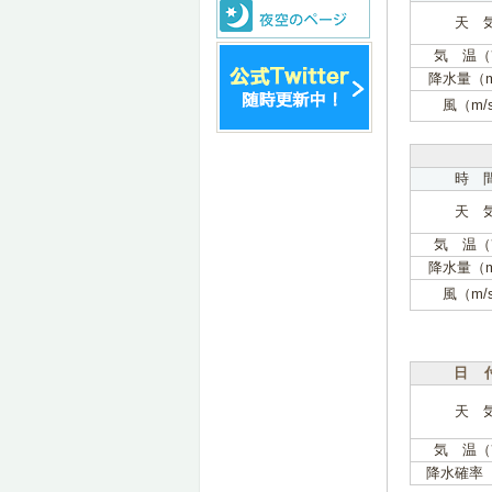
天 
気 温（
降水量（
風（m/
時 
天 
気 温（
降水量（
風（m/
日 
天 
気 温（
降水確率