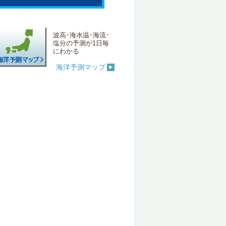
波高･海水温･海流･
塩分の予測が1日毎
にわかる
海洋予測マップ