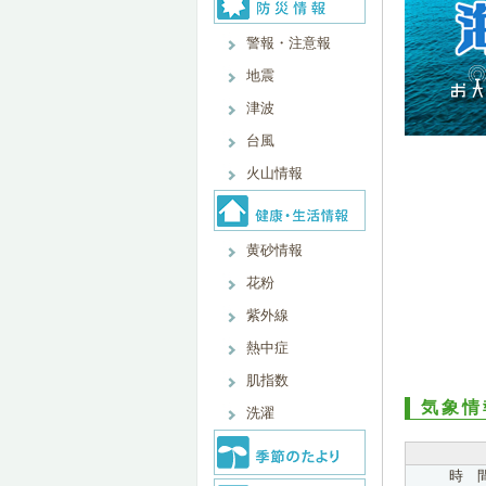
警報・注意報
地震
津波
台風
火山情報
黄砂情報
花粉
紫外線
熱中症
肌指数
気象情
洗濯
時 