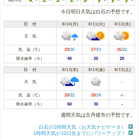
今日明日天気は白石の予想です。
日 付
8/10(月)
8/11(火)
8/12(水)
天 気
気 温（℃）
29
/
26
27
/
23
26
/
22
降水確率（％）
40
20
20
日 付
8/13(木)
8/14(金)
8/15(土)
天 気
-
気 温（℃）
28
/
22
28
/
24
-
/
-
降水確率（％）
60
30
-
週間天気は京丹後市の予想です。
白石の1時間天気（お天気ナビゲータ）
1時間天気が10日先までにパワーアップ！