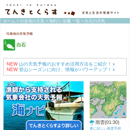
ホーム
>
行楽地の天気
>
海釣り-近畿 一覧
> 白石の天気
白石
NEW
山の天気予報のおすすめ活用方法をご紹介！
NEW
登山シーズンに向け、情報がパワーアップ！
雨雲(01:30)
更に詳しい雨雲予想