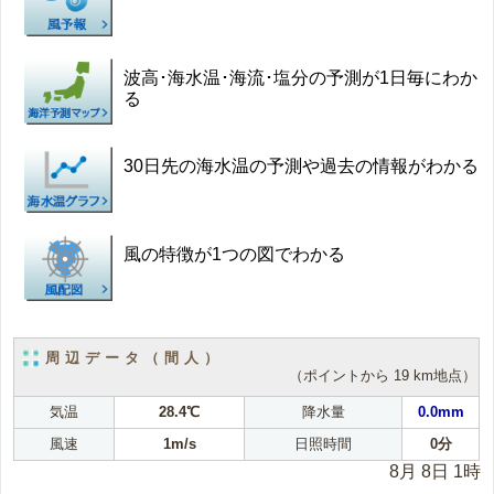
波高･海水温･海流･塩分の予測が1日毎にわか
る
30日先の海水温の予測や過去の情報がわかる
風の特徴が1つの図でわかる
周辺データ（間人）
（ポイントから 19 km地点）
気温
28.4℃
降水量
0.0mm
風速
1m/s
日照時間
0分
8月 8日 1時