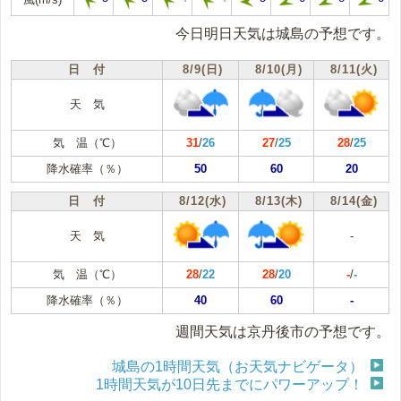
今日明日天気は城島の予想です。
日 付
8/9(日)
8/10(月)
8/11(火)
天 気
気 温（℃）
31
/
26
27
/
25
28
/
25
降水確率（％）
50
60
20
日 付
8/12(水)
8/13(木)
8/14(金)
天 気
-
気 温（℃）
28
/
22
28
/
20
-
/
-
降水確率（％）
40
60
-
週間天気は京丹後市の予想です。
城島の1時間天気（お天気ナビゲータ）
1時間天気が10日先までにパワーアップ！