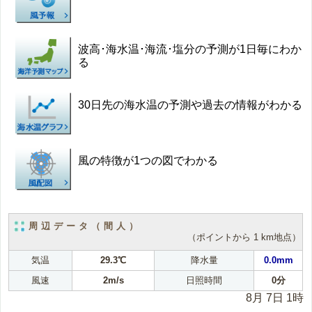
波高･海水温･海流･塩分の予測が1日毎にわか
る
30日先の海水温の予測や過去の情報がわかる
風の特徴が1つの図でわかる
周辺データ（間人）
（ポイントから 1 km地点）
気温
29.3℃
降水量
0.0mm
風速
2m/s
日照時間
0分
8月 7日 1時