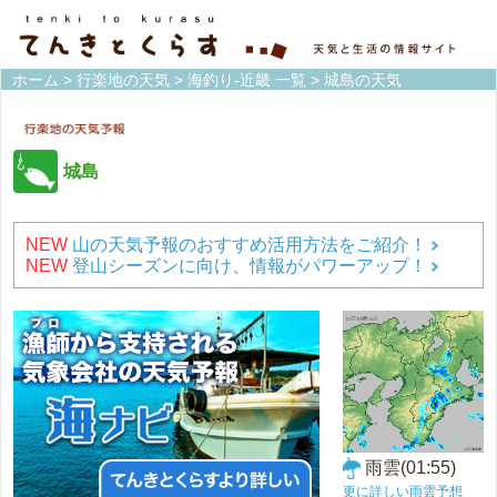
ホーム
>
行楽地の天気
>
海釣り-近畿 一覧
> 城島の天気
城島
NEW
山の天気予報のおすすめ活用方法をご紹介！
NEW
登山シーズンに向け、情報がパワーアップ！
雨雲(01:55)
更に詳しい雨雲予想