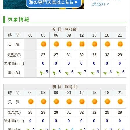
（天なび）>
気象情報
今 日 8/7(金)
時 間
00
03
06
09
12
15
18
21
天 気
気温(℃)
27
27
31
32
33
32
29
降水量(mm)
0
0
0
0
0
0
0
5
5
6
7
6
6
6
風(m/s)
明 日 8/8(土)
時 間
00
03
06
09
12
15
18
21
天 気
気温(℃)
28
28
28
31
32
32
29
29
降水量(mm)
0
0
0
0
0
0
0
0
5
5
4
4
5
6
8
6
風(m/s)