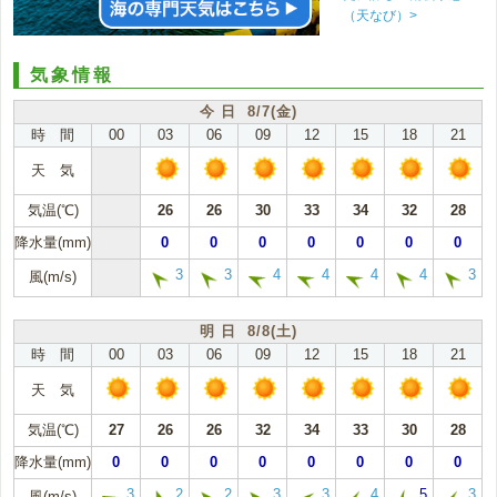
（天なび）>
気象情報
今 日 8/7(金)
時 間
00
03
06
09
12
15
18
21
天 気
気温(℃)
26
26
30
33
34
32
28
降水量(mm)
0
0
0
0
0
0
0
3
3
4
4
4
4
3
風(m/s)
明 日 8/8(土)
時 間
00
03
06
09
12
15
18
21
天 気
気温(℃)
27
26
26
32
34
33
30
28
降水量(mm)
0
0
0
0
0
0
0
0
3
2
2
3
3
4
5
3
風(m/s)