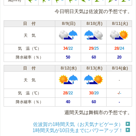
今日明日天気は佐波賀の予想です。
日 付
8/9(日)
8/10(月)
8/11(火)
天 気
気 温（℃）
34
/
22
29
/
25
28
/
24
降水確率（％）
50
60
20
日 付
8/12(水)
8/13(木)
8/14(金)
天 気
-
気 温（℃）
28
/
22
30
/
20
-
/
-
降水確率（％）
40
60
-
週間天気は舞鶴市の予想です。
佐波賀の1時間天気（お天気ナビゲータ）
1時間天気が10日先までにパワーアップ！