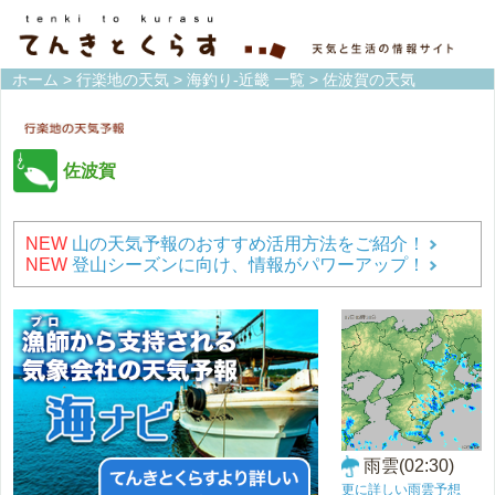
ホーム
>
行楽地の天気
>
海釣り-近畿 一覧
> 佐波賀の天気
佐波賀
NEW
山の天気予報のおすすめ活用方法をご紹介！
NEW
登山シーズンに向け、情報がパワーアップ！
雨雲(02:30)
更に詳しい雨雲予想