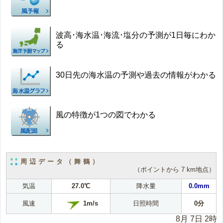
波高･海水温･海流･塩分の予測が1日毎にわか
る
30日先の海水温の予測や過去の情報がわかる
風の特徴が1つの図でわかる
周辺データ（舞鶴）
（ポイントから 7 km地点）
気温
27.0℃
降水量
0.0mm
1m/s
風速
日照時間
0分
8月 7日 2時