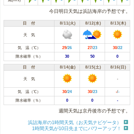
今日明日天気は浜詰海岸の予想です。
日 付
8/11(火)
8/12(水)
8/13(木)
天 気
気 温（℃）
29
/
26
27
/
23
30
/
22
降水確率（％）
30
50
0
日 付
8/14(金)
8/15(土)
8/16(日)
天 気
-
気 温（℃）
30
/
24
30
/
23
-
/
-
降水確率（％）
0
0
-
週間天気は京丹後市の予想です。
浜詰海岸の1時間天気（お天気ナビゲータ）
1時間天気が10日先までにパワーアップ！