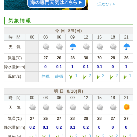
（天なび）>
気象情報
今 日 8/9(日)
時 間
00
03
06
09
12
15
18
21
天 気
気温(℃)
27
26
28
30
30
28
26
降水量(mm)
0
0.1
1
0.1
0.1
0
1
1
2
2
2
1
風(m/s)
静穏
静穏
明 日 8/10(月)
時 間
00
03
06
09
12
15
18
21
天 気
気温(℃)
27
26
27
28
29
28
27
27
降水量(mm)
0.2
0.1
0.2
0.1
0.2
0
0
0
1
1
1
2
3
2
2
2
風(m/s)