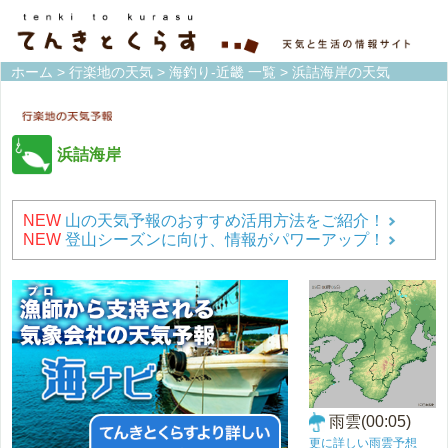
ホーム
>
行楽地の天気
>
海釣り-近畿 一覧
> 浜詰海岸の天気
浜詰海岸
NEW
山の天気予報のおすすめ活用方法をご紹介！
NEW
登山シーズンに向け、情報がパワーアップ！
雨雲(00:05)
更に詳しい雨雲予想