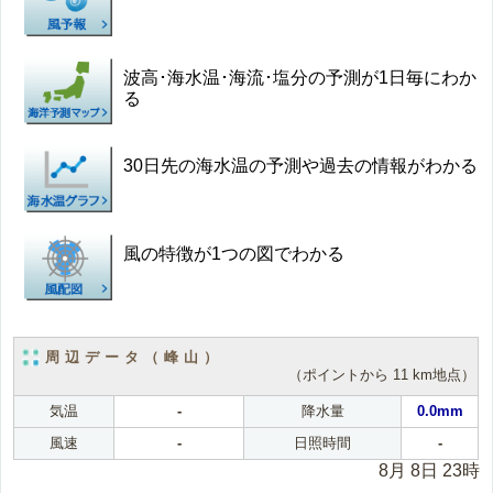
波高･海水温･海流･塩分の予測が1日毎にわか
る
30日先の海水温の予測や過去の情報がわかる
風の特徴が1つの図でわかる
周辺データ（峰山）
（ポイントから 11 km地点）
気温
-
降水量
0.0mm
風速
-
日照時間
-
8月 8日 23時