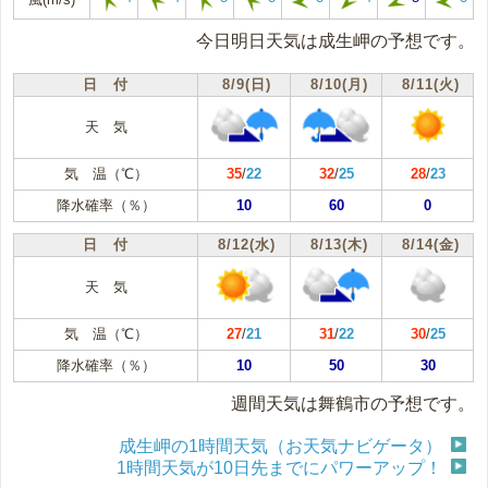
今日明日天気は成生岬の予想です。
日 付
8/9(日)
8/10(月)
8/11(火)
天 気
気 温（℃）
35
/
22
32
/
25
28
/
23
降水確率（％）
10
60
0
日 付
8/12(水)
8/13(木)
8/14(金)
天 気
気 温（℃）
27
/
21
31
/
22
30
/
25
降水確率（％）
10
50
30
週間天気は舞鶴市の予想です。
成生岬の1時間天気（お天気ナビゲータ）
1時間天気が10日先までにパワーアップ！