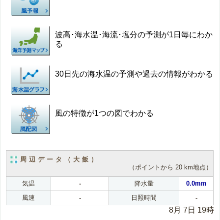
波高･海水温･海流･塩分の予測が1日毎にわか
る
30日先の海水温の予測や過去の情報がわかる
風の特徴が1つの図でわかる
周辺データ（大飯）
（ポイントから 20 km地点）
気温
-
降水量
0.0mm
風速
-
日照時間
-
8月 7日 19時