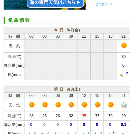
（天なび）>
気象情報
今 日 8/7(金)
時 間
00
03
06
09
12
15
18
21
天 気
気温(℃)
30
降水量(mm)
0
5
風(m/s)
明 日 8/8(土)
時 間
00
03
06
09
12
15
18
21
天 気
気温(℃)
28
26
26
32
35
33
30
29
降水量(mm)
0
0
0
0
0
0
0
0.1
4
4
3
3
3
4
5
3
風(m/s)