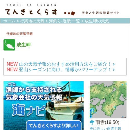
ホーム
>
行楽地の天気
>
海釣り-近畿 一覧
> 成生岬の天気
成生岬
NEW
山の天気予報のおすすめ活用方法をご紹介！
NEW
登山シーズンに向け、情報がパワーアップ！
雨雲(19:50)
更に詳しい雨雲予想