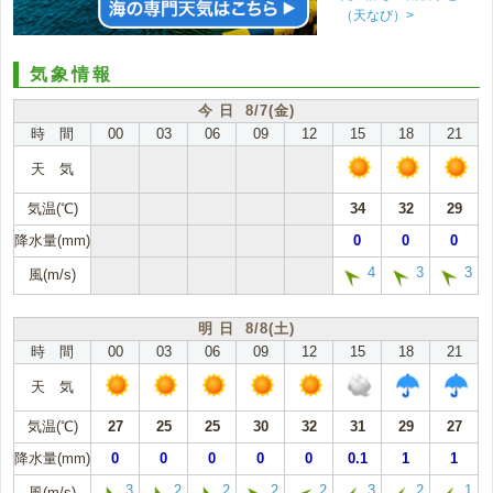
（天なび）>
気象情報
今 日 8/7(金)
時 間
00
03
06
09
12
15
18
21
天 気
気温(℃)
34
32
29
降水量(mm)
0
0
0
4
3
3
風(m/s)
明 日 8/8(土)
時 間
00
03
06
09
12
15
18
21
天 気
気温(℃)
27
25
25
30
32
31
29
27
降水量(mm)
0
0
0
0
0
0.1
1
1
3
2
2
2
2
3
2
1
風(m/s)