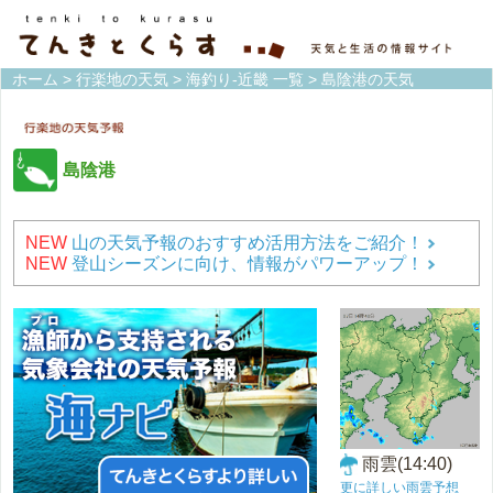
ホーム
>
行楽地の天気
>
海釣り-近畿 一覧
> 島陰港の天気
島陰港
NEW
山の天気予報のおすすめ活用方法をご紹介！
NEW
登山シーズンに向け、情報がパワーアップ！
雨雲(14:40)
更に詳しい雨雲予想