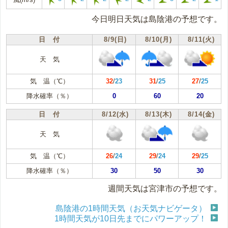
今日明日天気は島陰港の予想です。
日 付
8/9(日)
8/10(月)
8/11(火)
天 気
気 温（℃）
32
/
23
31
/
25
27
/
25
降水確率（％）
0
60
20
日 付
8/12(水)
8/13(木)
8/14(金)
天 気
気 温（℃）
26
/
24
29
/
24
29
/
25
降水確率（％）
30
50
30
週間天気は宮津市の予想です。
島陰港の1時間天気（お天気ナビゲータ）
1時間天気が10日先までにパワーアップ！