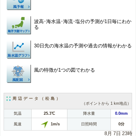
波高･海水温･海流･塩分の予測が1日毎にわか
る
30日先の海水温の予測や過去の情報がわかる
風の特徴が1つの図でわかる
周辺データ（松島）
（ポイントから 1 km地点）
気温
25.3℃
降水量
0.0mm
1m/s
風速
日照時間
0分
8月 7日 23時