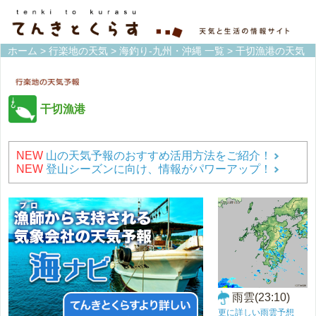
ホーム
>
行楽地の天気
>
海釣り-九州・沖縄 一覧
> 干切漁港の天気
干切漁港
NEW
山の天気予報のおすすめ活用方法をご紹介！
NEW
登山シーズンに向け、情報がパワーアップ！
雨雲(23:10)
更に詳しい雨雲予想