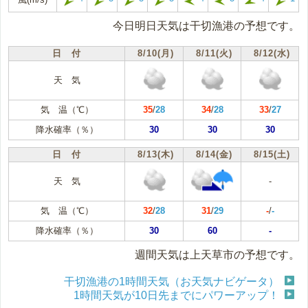
今日明日天気は干切漁港の予想です。
日 付
8/10(月)
8/11(火)
8/12(水)
天 気
気 温（℃）
35
/
28
34
/
28
33
/
27
降水確率（％）
30
30
30
日 付
8/13(木)
8/14(金)
8/15(土)
天 気
-
気 温（℃）
32
/
28
31
/
29
-
/
-
降水確率（％）
30
60
-
週間天気は上天草市の予想です。
干切漁港の1時間天気（お天気ナビゲータ）
1時間天気が10日先までにパワーアップ！