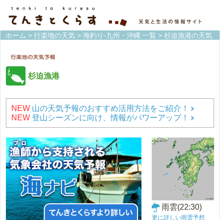
ホーム
>
行楽地の天気
>
海釣り-九州・沖縄 一覧
> 杉迫漁港の天気
杉迫漁港
NEW
山の天気予報のおすすめ活用方法をご紹介！
NEW
登山シーズンに向け、情報がパワーアップ！
雨雲(22:30)
更に詳しい雨雲予想