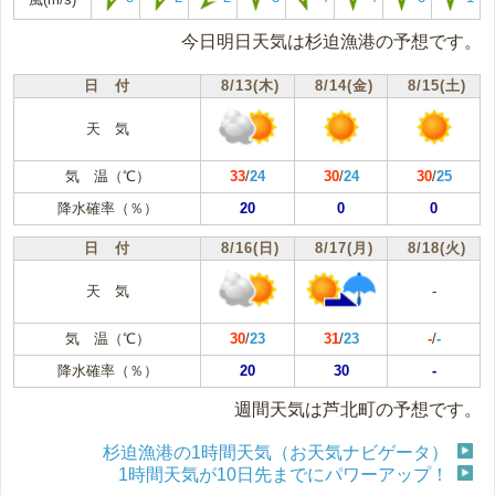
今日明日天気は杉迫漁港の予想です。
日 付
8/13(木)
8/14(金)
8/15(土)
天 気
気 温（℃）
33
/
24
30
/
24
30
/
25
降水確率（％）
20
0
0
日 付
8/16(日)
8/17(月)
8/18(火)
天 気
-
気 温（℃）
30
/
23
31
/
23
-
/
-
降水確率（％）
20
30
-
週間天気は芦北町の予想です。
杉迫漁港の1時間天気（お天気ナビゲータ）
1時間天気が10日先までにパワーアップ！