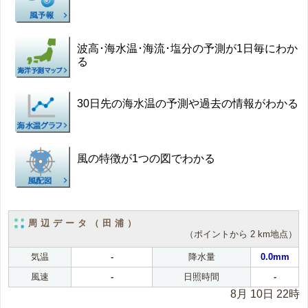
波高･海水温･海流･塩分の予測が1日毎にわか
る
30日先の海水温の予測や過去の情報がわかる
風の特徴が1つの図でわかる
周辺データ（田浦）
（ポイントから 2 km地点）
気温
-
降水量
0.0mm
風速
-
日照時間
-
8月 10日 22時