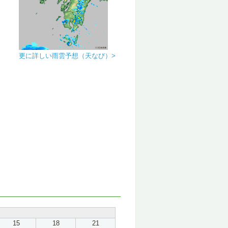
更に詳しい雨雲予想（天なび）>
15
18
21