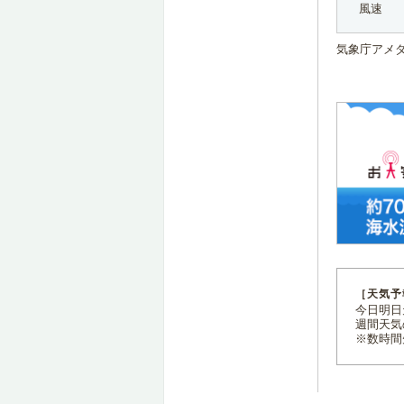
風速
気象庁アメ
［天気予
今日明日天
週間天気
※数時間