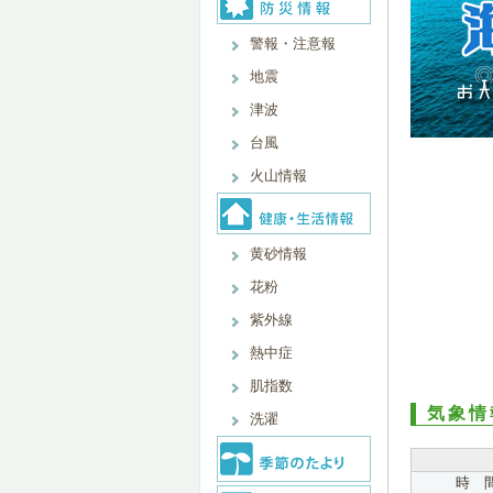
警報・注意報
地震
津波
台風
火山情報
黄砂情報
花粉
紫外線
熱中症
肌指数
気象情
洗濯
時 