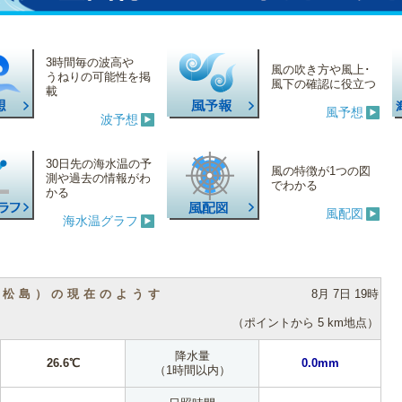
3時間毎の波高や
風の吹き方や風上･
うねりの可能性を掲
風下の確認に役立つ
載
風予想
波予想
30日先の海水温の予
風の特徴が1つの図
測や過去の情報がわ
でわかる
かる
風配図
海水温グラフ
（松島）の現在のようす
8月 7日 19時
（ポイントから 5 km地点）
降水量
26.6℃
0.0mm
（1時間以内）