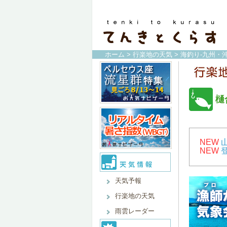
ホーム
>
行楽地の天気
>
海釣り-九州・沖
樋
NEW
NEW
天気予報
行楽地の天気
雨雲レーダー