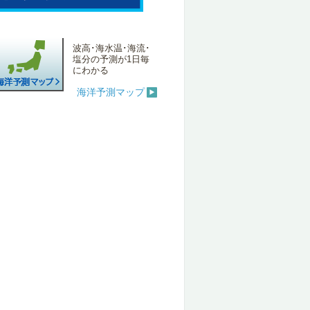
波高･海水温･海流･
塩分の予測が1日毎
にわかる
海洋予測マップ