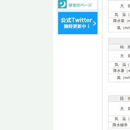
天 
気 温（
降水量（
風（m/
時 
天 
気 温（
降水量（
風（m/
日 
天 
気 温（
降水確率