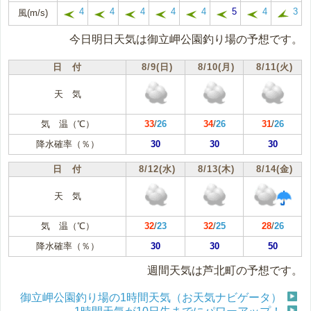
4
4
4
4
4
5
4
3
風(m/s)
今日明日天気は御立岬公園釣り場の予想です。
日 付
8/9(日)
8/10(月)
8/11(火)
天 気
気 温（℃）
33
/
26
34
/
26
31
/
26
降水確率（％）
30
30
30
日 付
8/12(水)
8/13(木)
8/14(金)
天 気
気 温（℃）
32
/
23
32
/
25
28
/
26
降水確率（％）
30
30
50
週間天気は芦北町の予想です。
御立岬公園釣り場の1時間天気（お天気ナビゲータ）