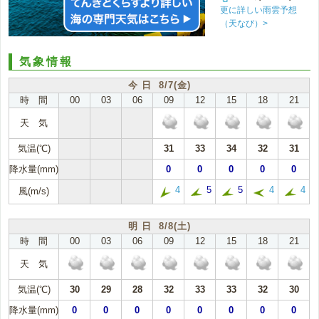
更に詳しい雨雲予想
（天なび）>
気象情報
今 日 8/7(金)
時 間
00
03
06
09
12
15
18
21
天 気
気温(℃)
31
33
34
32
31
降水量(mm)
0
0
0
0
0
4
5
5
4
4
風(m/s)
明 日 8/8(土)
時 間
00
03
06
09
12
15
18
21
天 気
気温(℃)
30
29
28
32
33
33
32
30
降水量(mm)
0
0
0
0
0
0
0
0