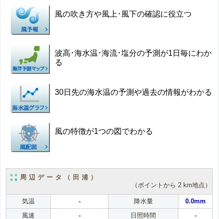
風の吹き方や風上･風下の確認に役立つ
波高･海水温･海流･塩分の予測が1日毎にわか
る
30日先の海水温の予測や過去の情報がわかる
風の特徴が1つの図でわかる
周辺データ（田浦）
（ポイントから 2 km地点）
気温
-
降水量
0.0mm
風速
-
日照時間
-