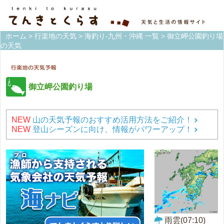
ホーム
>
行楽地の天気
>
海釣り-九州・沖縄 一覧
> 御立岬公園釣り場
の天気
御立岬公園釣り場
NEW
山の天気予報のおすすめ活用方法をご紹介！
NEW
登山シーズンに向け、情報がパワーアップ！
雨雲(07:10)