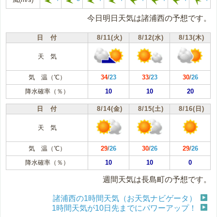
今日明日天気は諸浦西の予想です。
日 付
8/11(火)
8/12(水)
8/13(木)
天 気
気 温（℃）
34
/
23
33
/
23
30
/
26
降水確率（％）
10
10
20
日 付
8/14(金)
8/15(土)
8/16(日)
天 気
気 温（℃）
29
/
26
30
/
26
29
/
26
降水確率（％）
10
10
0
週間天気は長島町の予想です。
諸浦西の1時間天気（お天気ナビゲータ）
1時間天気が10日先までにパワーアップ！