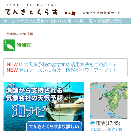
ホーム
>
行楽地の天気
>
海釣り-九州・沖縄 一覧
> 諸浦西の天気
諸浦西
NEW
山の天気予報のおすすめ活用方法をご紹介！
NEW
登山シーズンに向け、情報がパワーアップ！
雨雲(17:45)
更に詳しい雨雲予想