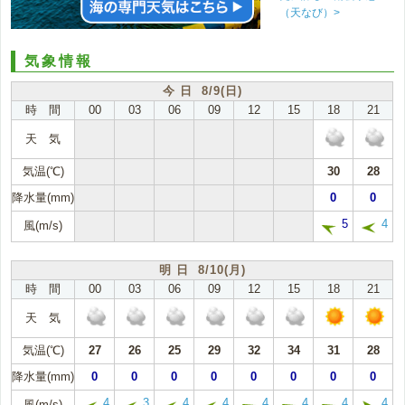
（天なび）>
気象情報
今 日 8/9(日)
時 間
00
03
06
09
12
15
18
21
天 気
気温(℃)
30
28
降水量(mm)
0
0
5
4
風(m/s)
明 日 8/10(月)
時 間
00
03
06
09
12
15
18
21
天 気
気温(℃)
27
26
25
29
32
34
31
28
降水量(mm)
0
0
0
0
0
0
0
0
4
3
4
4
4
4
4
4
風(m/s)