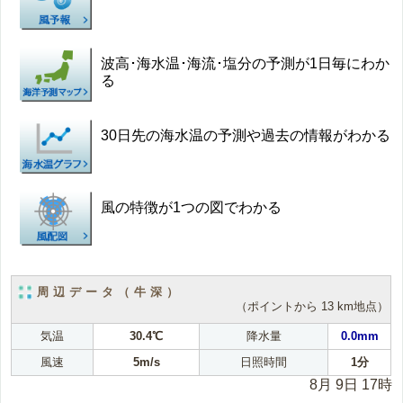
波高･海水温･海流･塩分の予測が1日毎にわか
る
30日先の海水温の予測や過去の情報がわかる
風の特徴が1つの図でわかる
周辺データ（牛深）
（ポイントから 13 km地点）
気温
30.4℃
降水量
0.0mm
風速
5m/s
日照時間
1分
8月 9日 17時