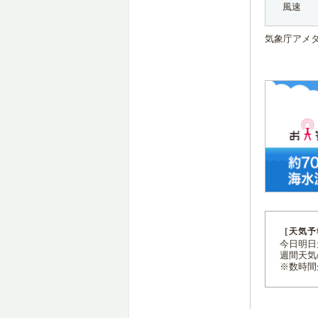
風速
気象庁アメ
［天気予
今日明日天
週間天気
※数時間