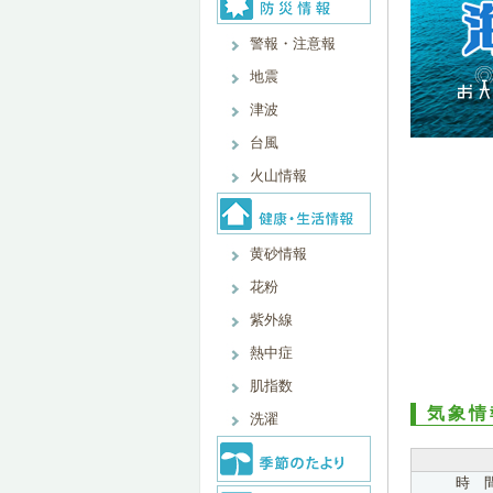
警報・注意報
地震
津波
台風
火山情報
黄砂情報
花粉
紫外線
熱中症
肌指数
気象情
洗濯
時 