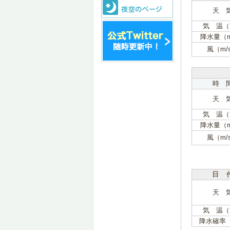
天 
気 温（
降水量（
風（m/
時 
天 
気 温（
降水量（
風（m/
日 
天 
気 温（
降水確率