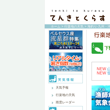
ホーム
>
行楽地の天気
>
海釣り-九州・沖
下
NEW
NEW
天気予報
行楽地の天気
雨雲レーダー