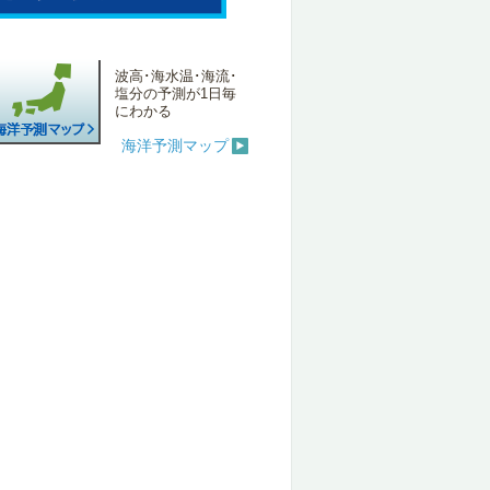
波高･海水温･海流･
塩分の予測が1日毎
にわかる
海洋予測マップ