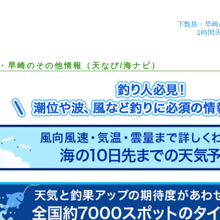
下甑島・早崎
1時間
・早崎のその他情報（天なび/海ナビ）