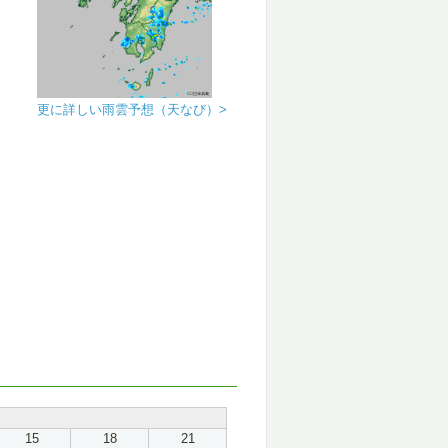
更に詳しい雨雲予想（天なび）>
15
18
21