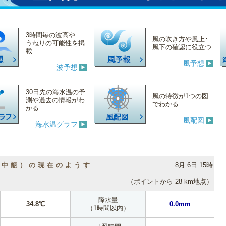
3時間毎の波高や
風の吹き方や風上･
うねりの可能性を掲
風下の確認に役立つ
載
風予想
波予想
30日先の海水温の予
風の特徴が1つの図
測や過去の情報がわ
でわかる
かる
風配図
海水温グラフ
（中甑）の現在のようす
8月 6日 15時
（ポイントから 28 km地点）
降水量
34.8℃
0.0mm
（1時間以内）