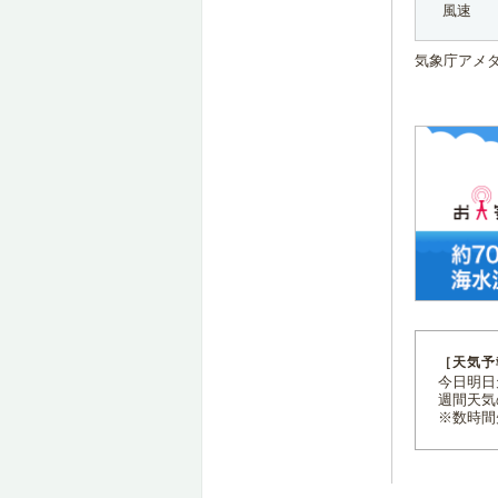
風速
気象庁アメ
［天気予
今日明日天
週間天気
※数時間