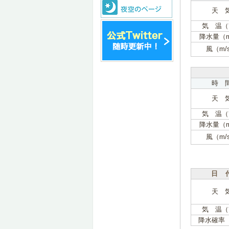
天 
気 温（
降水量（
風（m/
時 
天 
気 温（
降水量（
風（m/
日 
天 
気 温（
降水確率