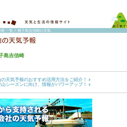
縄 一覧
> 種子島吉信崎の天気
子島吉信崎
山の天気予報のおすすめ活用方法をご紹介！
登山シーズンに向け、情報がパワーアップ！