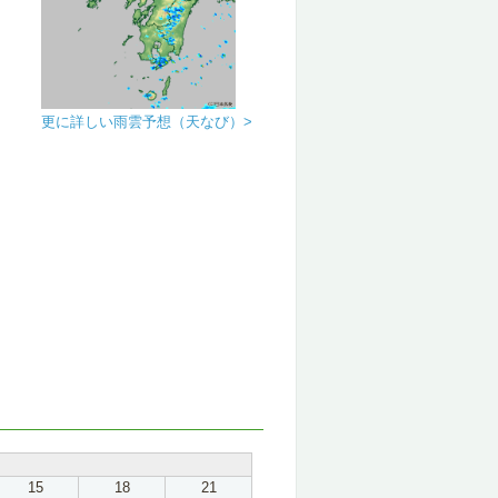
更に詳しい雨雲予想（天なび）>
15
18
21