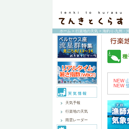
ホーム
>
行楽地の天気
>
海釣り-九州・沖
種
NEW
NEW
天気予報
行楽地の天気
雨雲レーダー