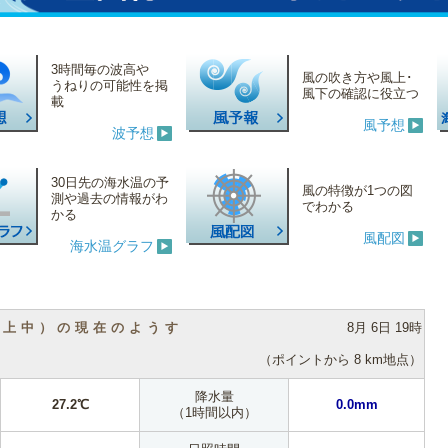
3時間毎の波高や
風の吹き方や風上･
うねりの可能性を掲
風下の確認に役立つ
載
風予想
波予想
30日先の海水温の予
風の特徴が1つの図
測や過去の情報がわ
でわかる
かる
風配図
海水温グラフ
（上中）の現在のようす
8月 6日 19時
（ポイントから 8 km地点）
降水量
27.2℃
0.0mm
（1時間以内）