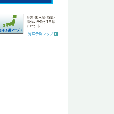
波高･海水温･海流･
塩分の予測が1日毎
にわかる
海洋予測マップ