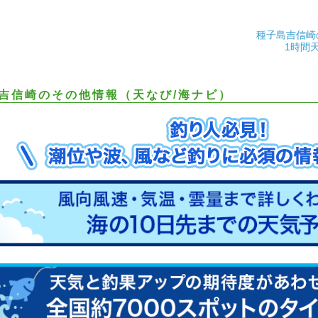
種子島吉信崎
1時間
吉信崎のその他情報（天なび/海ナビ）