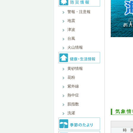
警報・注意報
地震
津波
台風
火山情報
黄砂情報
花粉
紫外線
熱中症
肌指数
気象情
洗濯
時 