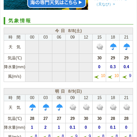
（天なび）>
気象情報
今 日 8/8(土)
時 間
00
03
06
09
12
15
18
21
天 気
気温(℃)
30
29
29
降水量(mm)
0
0.3
0.4
10
10
9
風(m/s)
明 日 8/9(日)
時 間
00
03
06
09
12
15
18
21
天 気
気温(℃)
28
27
27
29
30
30
28
28
降水量(mm)
1
2
1
0.1
0
0
0.1
0
8
8
8
9
9
8
8
8
風(m/s)