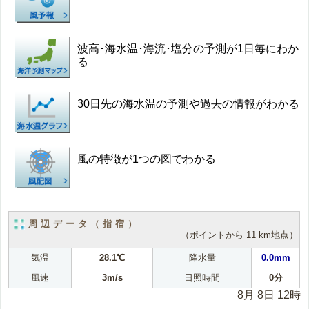
波高･海水温･海流･塩分の予測が1日毎にわか
る
30日先の海水温の予測や過去の情報がわかる
風の特徴が1つの図でわかる
周辺データ（指宿）
（ポイントから 11 km地点）
気温
28.1℃
降水量
0.0mm
風速
3m/s
日照時間
0分
8月 8日 12時