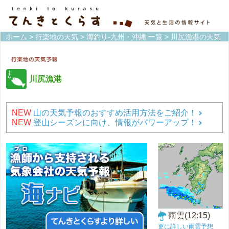
ホーム
>
行楽地の天気
>
海釣り-九州・沖縄 一覧
> 川尻漁港の天気
川尻漁港
NEW
山の天気予報のおすすめ活用方法をご紹介！
NEW
登山シーズンに向け、情報がパワーアップ！
雨雲(12:15)
更に詳しい雨雲予想