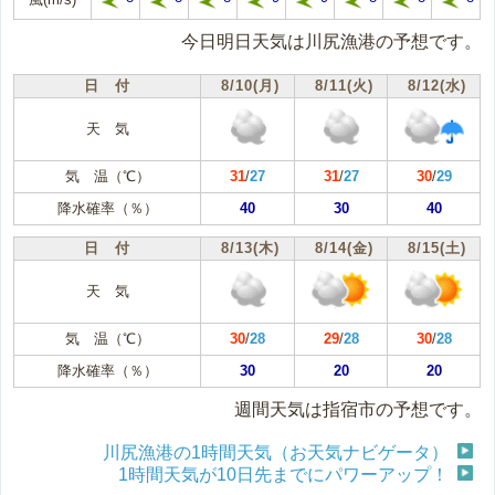
今日明日天気は川尻漁港の予想です。
日 付
8/10(月)
8/11(火)
8/12(水)
天 気
気 温（℃）
31
/
27
31
/
27
30
/
29
降水確率（％）
40
30
40
日 付
8/13(木)
8/14(金)
8/15(土)
天 気
気 温（℃）
30
/
28
29
/
28
30
/
28
降水確率（％）
30
20
20
週間天気は指宿市の予想です。
川尻漁港の1時間天気（お天気ナビゲータ）
1時間天気が10日先までにパワーアップ！