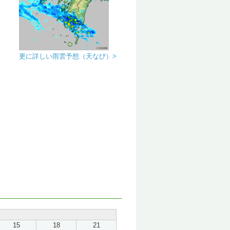
更に詳しい雨雲予想（天なび）>
15
18
21