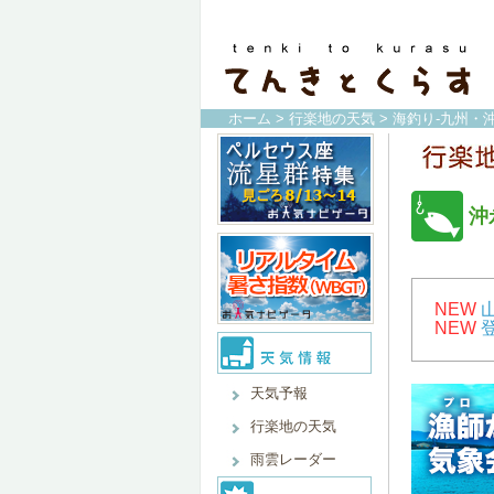
ホーム
>
行楽地の天気
>
海釣り-九州・沖
沖
NEW
NEW
天気予報
行楽地の天気
雨雲レーダー