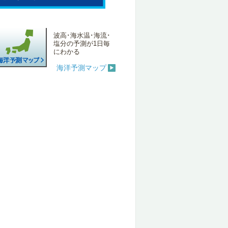
波高･海水温･海流･
塩分の予測が1日毎
にわかる
海洋予測マップ