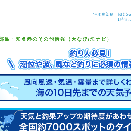
沖永良部島・知名港
1時間
部島・知名港のその他情報（天なび/海ナビ）