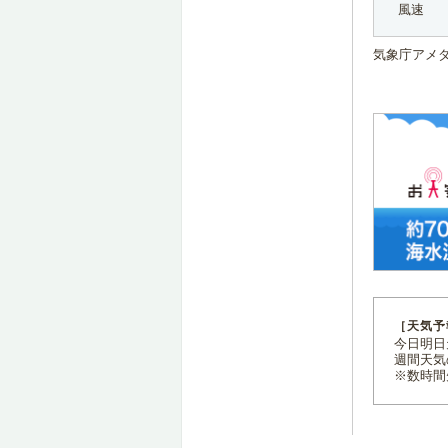
風速
気象庁アメ
［天気予
今日明日天
週間天気
※数時間