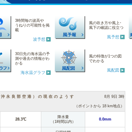
3時間毎の波高や
風の吹き方や風上･
うねりの可能性を掲
風下の確認に役立つ
載
風予想
波予想
30日先の海水温の予
風の特徴が1つの図
測や過去の情報がわ
でわかる
かる
風配図
海水温グラフ
（沖永良部空港）の現在のようす
8月 9日 3時
（ポイントから 18 km地点）
降水量
28.3℃
0.0mm
（1時間以内）