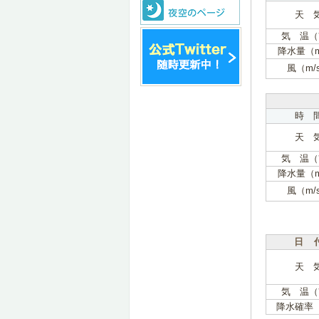
天 
気 温（
降水量（
風（m/
時 
天 
気 温（
降水量（
風（m/
日 
天 
気 温（
降水確率