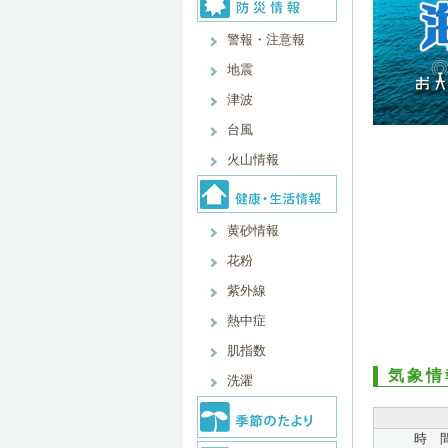
警報・注意報
地震
津波
台風
火山情報
黄砂情報
花粉
紫外線
熱中症
肌指数
気象情
洗濯
時 