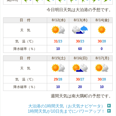
今日明日天気は大泊港の予想です。
日 付
8/12(水)
8/13(木)
8/14(金)
天 気
気 温（℃）
31
/
23
30
/
23
30
/
28
降水確率（％）
10
60
0
日 付
8/15(土)
8/16(日)
8/17(月)
天 気
気 温（℃）
29
/
28
30
/
27
30
/
28
降水確率（％）
10
20
10
週間天気は南大隅町の予想です。
大泊港の1時間天気（お天気ナビゲータ）
1時間天気が10日先までにパワーアップ！