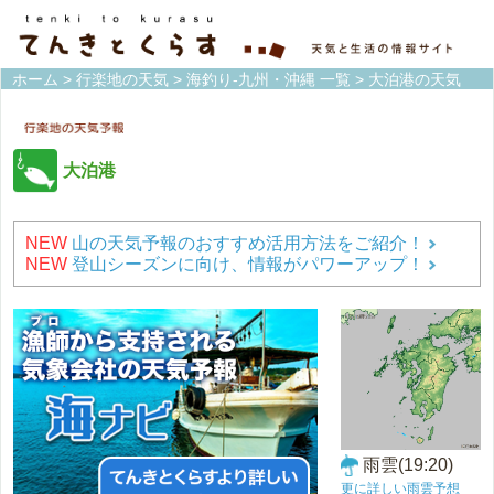
ホーム
>
行楽地の天気
>
海釣り-九州・沖縄 一覧
> 大泊港の天気
大泊港
NEW
山の天気予報のおすすめ活用方法をご紹介！
NEW
登山シーズンに向け、情報がパワーアップ！
雨雲(19:20)
更に詳しい雨雲予想