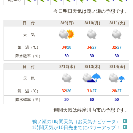
今日明日天気は鴨ノ瀬の予想です。
日 付
8/9(日)
8/10(月)
8/11(火)
天 気
気 温（℃）
34
/
28
34
/
27
32
/
27
降水確率（％）
30
30
30
日 付
8/12(水)
8/13(木)
8/14(金)
天 気
気 温（℃）
32
/
26
31
/
27
28
/
27
降水確率（％）
30
60
50
週間天気は薩摩川内市の予想です。
鴨ノ瀬の1時間天気（お天気ナビゲータ）
1時間天気が10日先までにパワーアップ！