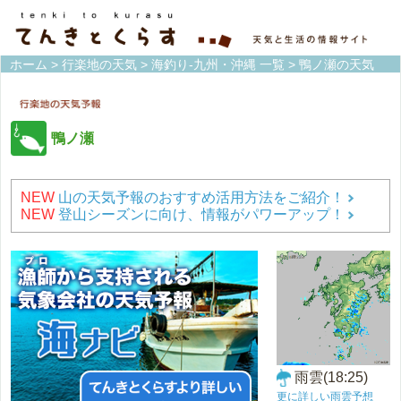
ホーム
>
行楽地の天気
>
海釣り-九州・沖縄 一覧
> 鴨ノ瀬の天気
鴨ノ瀬
NEW
山の天気予報のおすすめ活用方法をご紹介！
NEW
登山シーズンに向け、情報がパワーアップ！
雨雲(18:25)
更に詳しい雨雲予想