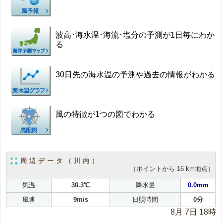
波高･海水温･海流･塩分の予測が1日毎にわか
る
30日先の海水温の予測や過去の情報がわかる
風の特徴が1つの図でわかる
周辺データ（川内）
（ポイントから 16 km地点）
気温
30.3℃
降水量
0.0mm
風速
9m/s
日照時間
0分
8月 7日 18時