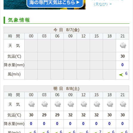
（天なび）>
気象情報
今 日 8/7(金)
時 間
00
03
06
09
12
15
18
21
天 気
気温(℃)
30
降水量(mm)
0
6
風(m/s)
明 日 8/8(土)
時 間
00
03
06
09
12
15
18
21
天 気
気温(℃)
30
29
29
32
32
32
30
30
降水量(mm)
0
0
0
0
0
0
0
0
6
6
6
6
6
7
6
6
風(m/s)