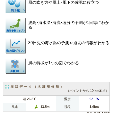
風の吹き方や風上･風下の確認に役立つ
波高･海水温･海流･塩分の予測が1日毎にわか
る
30日先の海水温の予測や過去の情報がわかる
風の特徴が1つの図でわかる
周辺データ（名瀬測候所）
（ポイントから 10 km地点）
雨
26.8℃
湿度
92.1%
風速
視程
1.6km
13.5m