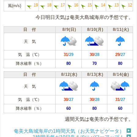
19
18
17
16
15
14
13
12
風(m/s)
今日明日天気は奄美大島城海岸の予想です。
日 付
8/9(日)
8/10(月)
8/11(火)
天 気
気 温（℃）
31
/
29
30
/
28
29
/
27
降水確率（％）
80
70
80
日 付
8/12(水)
8/13(木)
8/14(金)
天 気
気 温（℃）
30
/
27
30
/
28
31
/
27
降水確率（％）
60
80
60
週間天気は奄美市の予想です。
奄美大島城海岸の1時間天気（お天気ナビゲータ）