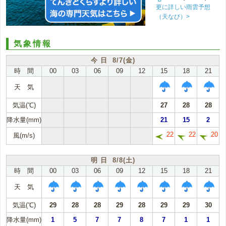
更に詳しい雨雲予想
（天なび）>
気象情報
今 日 8/7(金)
時 間
00
03
06
09
12
15
18
21
天 気
気温(℃)
27
28
28
降水量(mm)
21
15
2
22
22
20
風(m/s)
明 日 8/8(土)
時 間
00
03
06
09
12
15
18
21
天 気
気温(℃)
29
28
28
29
28
29
29
30
降水量(mm)
1
5
7
7
8
7
1
1