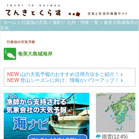
ホーム
>
行楽地の天気
>
海釣り-九州・沖縄 一覧
> 奄美大島城海岸の
天気
奄美大島城海岸
NEW
山の天気予報のおすすめ活用方法をご紹介！
NEW
登山シーズンに向け、情報がパワーアップ！
雨雲(12:45)