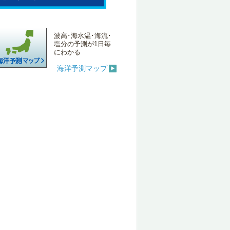
波高･海水温･海流･
塩分の予測が1日毎
にわかる
海洋予測マップ