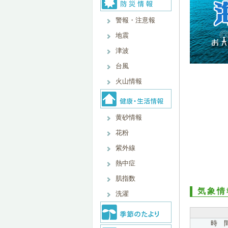
警報・注意報
地震
津波
台風
火山情報
黄砂情報
花粉
紫外線
熱中症
肌指数
気象情
洗濯
時 