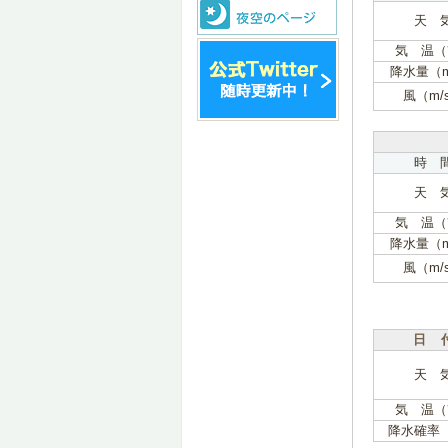
天 
気 温（
降水量（
風（m/
時 
天 
気 温（
降水量（
風（m/
日 
天 
気 温（
降水確率