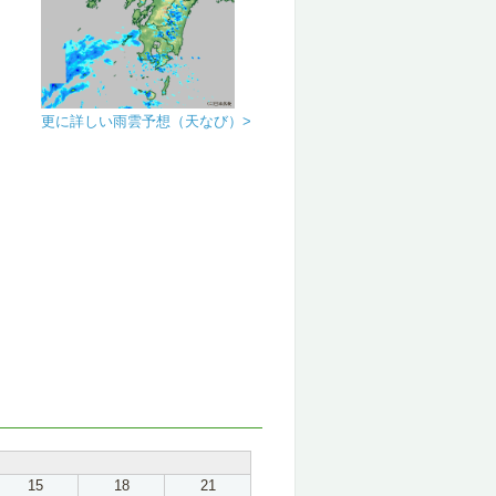
更に詳しい雨雲予想（天なび）>
15
18
21