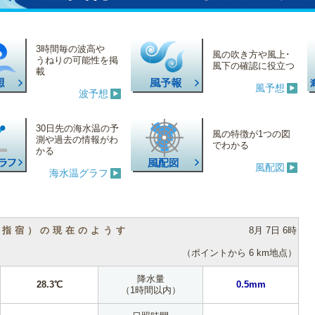
3時間毎の波高や
風の吹き方や風上･
うねりの可能性を掲
風下の確認に役立つ
載
風予想
波予想
30日先の海水温の予
風の特徴が1つの図
測や過去の情報がわ
でわかる
かる
風配図
海水温グラフ
（指宿）の現在のようす
8月 7日 6時
（ポイントから 6 km地点）
降水量
28.3℃
0.5mm
（1時間以内）