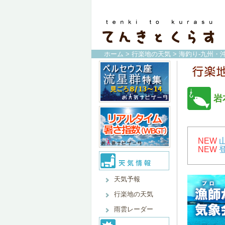
ホーム
>
行楽地の天気
>
海釣り-九州・沖
岩
NEW
NEW
天気予報
行楽地の天気
雨雲レーダー