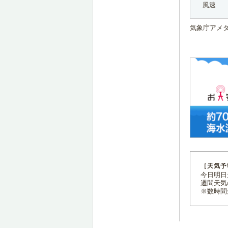
風速
気象庁アメ
［天気予
今日明日天
週間天気
※数時間