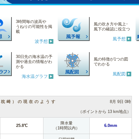
3時間毎の波高や
風の吹き方や風上･
うねりの可能性を掲
風下の確認に役立つ
載
風予想
波予想
30日先の海水温の予
風の特徴が1つの図
測や過去の情報がわ
でわかる
かる
風配図
海水温グラフ
（枕崎）の現在のようす
8月 9日 0時
（ポイントから 13 km地点）
降水量
25.8℃
6.0mm
（1時間以内）