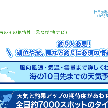
秋目漁港
1時間
港のその他情報（天なび/海ナビ）