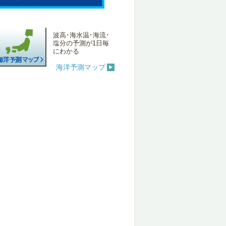
波高･海水温･海流･
塩分の予測が1日毎
にわかる
海洋予測マップ