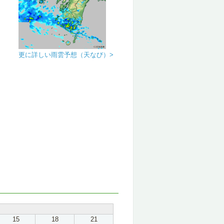
更に詳しい雨雲予想（天なび）>
15
18
21