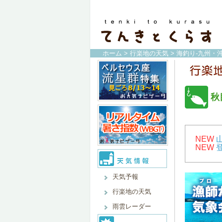
ホーム
>
行楽地の天気
>
海釣り-九州・沖
秋
NEW
NEW
天気予報
行楽地の天気
雨雲レーダー