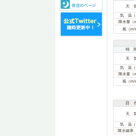
天 
気 温（
降水量（
風（m/
時 
天 
気 温（
降水量（
風（m/
日 
天 
気 温（
降水確率