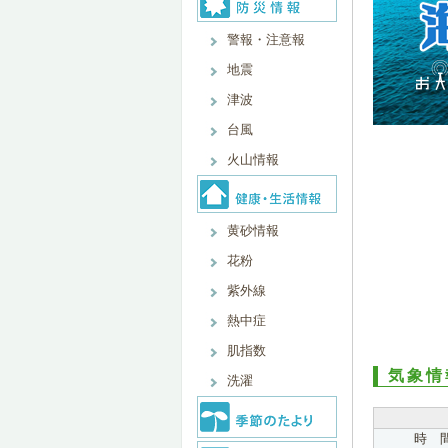
警報・注意報
地震
津波
台風
火山情報
黄砂情報
花粉
紫外線
熱中症
肌指数
気象情
洗濯
時 