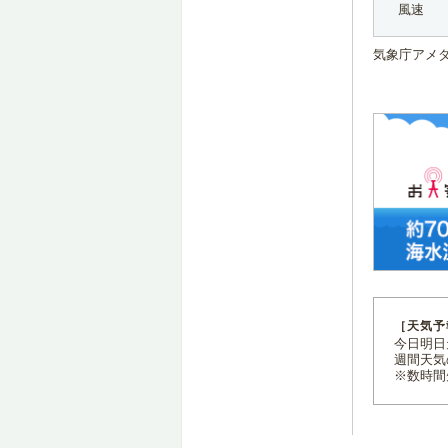
風速
気象庁アメ
［天気予
今日明日天
週間天気
※数時間