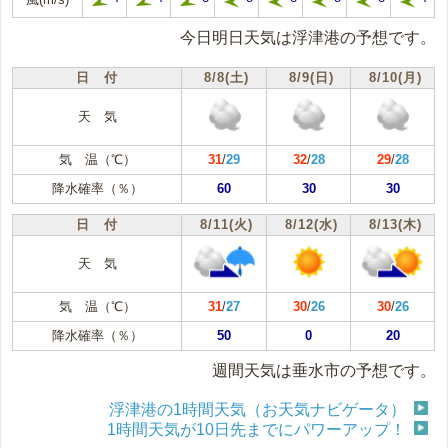
今日明日天気は浮津港の予想です。
日 付
8/8(土)
8/9(日)
8/10(月)
天 気
気 温（℃）
31
/
29
32
/
28
29
/
28
降水確率（％）
60
30
30
日 付
8/11(火)
8/12(水)
8/13(木)
天 気
気 温（℃）
31
/
27
30
/
26
30
/
26
降水確率（％）
50
0
20
週間天気は垂水市の予想です。
浮津港の1時間天気（お天気ナビゲータ）
1時間天気が10日先までにパワーアップ！