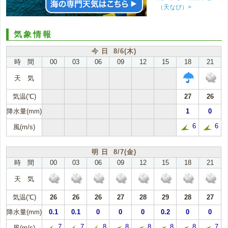
（天なび）>
気象情報
今 日 8/6(木)
時 間
00
03
06
09
12
15
18
21
天 気
気温(℃)
27
26
降水量(mm)
1
0
6
6
風(m/s)
明 日 8/7(金)
時 間
00
03
06
09
12
15
18
21
天 気
気温(℃)
26
26
26
27
28
29
28
27
降水量(mm)
0.1
0.1
0
0
0
0.2
0
0
7
7
8
8
8
8
8
7
風(m/s)