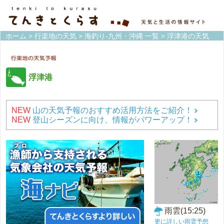
ホーム
>
行楽地の天気
>
海釣り-九州・沖縄 一覧
> 浮津港の天気
浮津港
NEW
山の天気予報のおすすめ活用方法をご紹介！
NEW
登山シーズンに向け、情報がパワーアップ！
雨雲(15:25)
更に詳しい雨雲予想