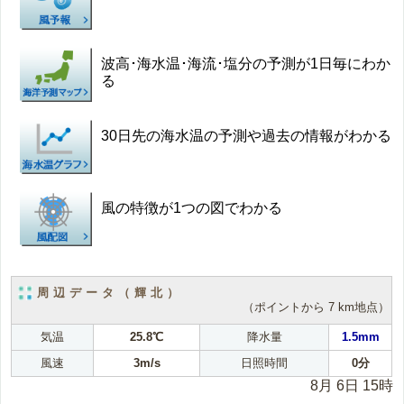
波高･海水温･海流･塩分の予測が1日毎にわか
る
30日先の海水温の予測や過去の情報がわかる
風の特徴が1つの図でわかる
周辺データ（輝北）
（ポイントから 7 km地点）
気温
25.8℃
降水量
1.5mm
風速
3m/s
日照時間
0分
8月 6日 15時