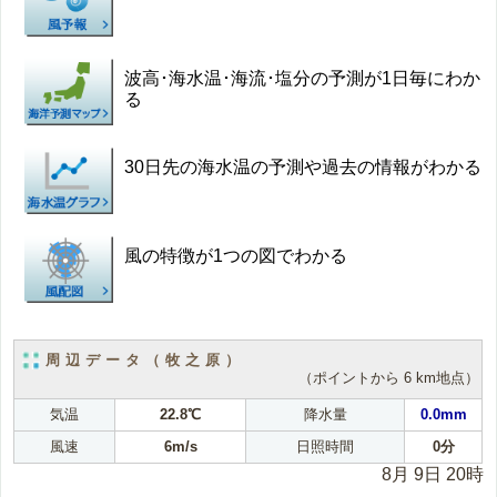
波高･海水温･海流･塩分の予測が1日毎にわか
る
30日先の海水温の予測や過去の情報がわかる
風の特徴が1つの図でわかる
周辺データ（牧之原）
（ポイントから 6 km地点）
気温
22.8℃
降水量
0.0mm
風速
6m/s
日照時間
0分
8月 9日 20時