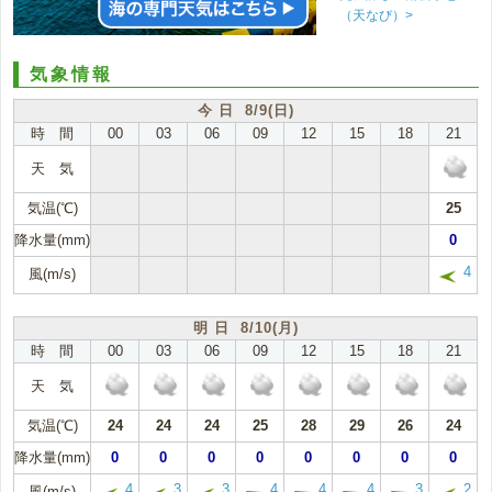
（天なび）>
気象情報
今 日 8/9(日)
時 間
00
03
06
09
12
15
18
21
天 気
気温(℃)
25
降水量(mm)
0
4
風(m/s)
明 日 8/10(月)
時 間
00
03
06
09
12
15
18
21
天 気
気温(℃)
24
24
24
25
28
29
26
24
降水量(mm)
0
0
0
0
0
0
0
0
4
3
3
4
4
4
3
2
風(m/s)