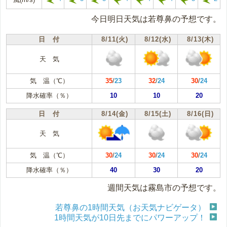
今日明日天気は若尊鼻の予想です。
日 付
8/11(火)
8/12(水)
8/13(木)
天 気
気 温（℃）
35
/
23
32
/
24
30
/
24
降水確率（％）
10
10
20
日 付
8/14(金)
8/15(土)
8/16(日)
天 気
気 温（℃）
30
/
24
30
/
24
30
/
24
降水確率（％）
40
30
20
週間天気は霧島市の予想です。
若尊鼻の1時間天気（お天気ナビゲータ）
1時間天気が10日先までにパワーアップ！