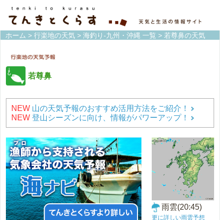
ホーム
>
行楽地の天気
>
海釣り-九州・沖縄 一覧
> 若尊鼻の天気
若尊鼻
NEW
山の天気予報のおすすめ活用方法をご紹介！
NEW
登山シーズンに向け、情報がパワーアップ！
雨雲(20:45)
更に詳しい雨雲予想