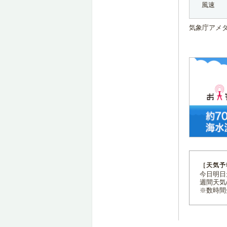
風速
気象庁アメ
［天気予
今日明日天
週間天気
※数時間