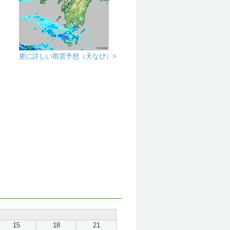
更に詳しい雨雲予想（天なび）>
15
18
21