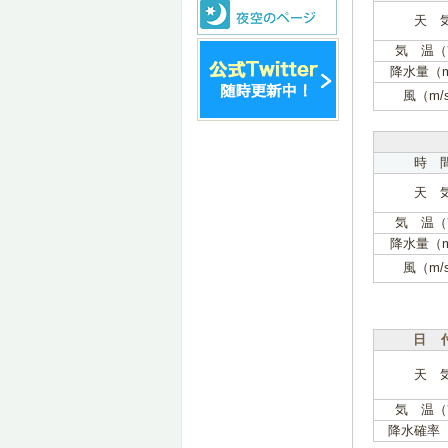
天 
気 温（
降水量（
風（m/
時 
天 
気 温（
降水量（
風（m/
日 
天 
気 温（
降水確率