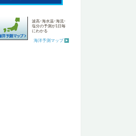
波高･海水温･海流･
塩分の予測が1日毎
にわかる
海洋予測マップ