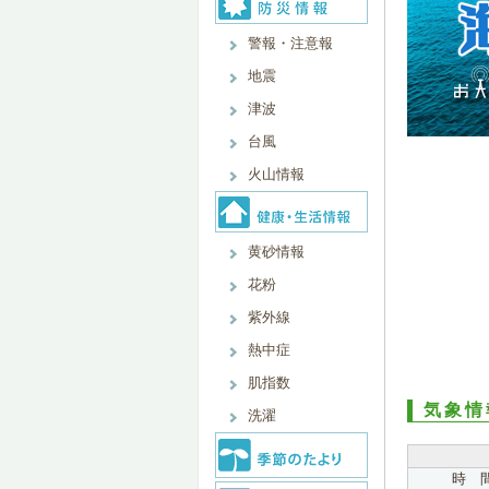
警報・注意報
地震
津波
台風
火山情報
黄砂情報
花粉
紫外線
熱中症
肌指数
気象情
洗濯
時 