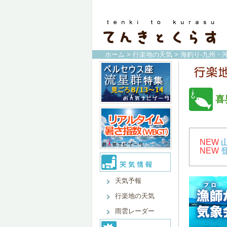
ホーム
>
行楽地の天気
>
海釣り-九州・沖
喜
NEW
NEW
天気予報
行楽地の天気
雨雲レーダー