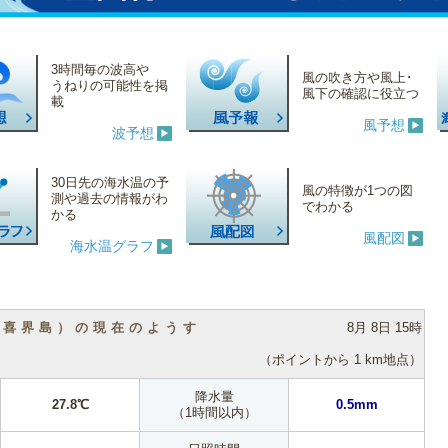
3時間毎の波高や
風の吹き方や風上･
うねりの可能性を掲
風下の確認に役立つ
載
風予想
波予想
30日先の海水温の予
風の特徴が1つの図
測や過去の情報がわ
でわかる
かる
風配図
海水温グラフ
（喜界島）の現在のようす
8月 8日 15時
（ポイントから 1 km地点）
降水量
27.8℃
0.5mm
（1時間以内）