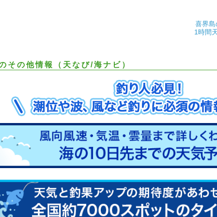
喜界島
1時間
のその他情報（天なび/海ナビ）